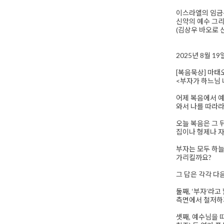
이스라엘의 임금은
신약의 예수 그
(김상우 바오로 
2025년 8월 1
[복음묵상] 마태오 
<부자가 하느님 
어제 복음에서 예
와서 나를 따라라
오늘 복음은 그 
집이나 형제나 자
부자는 모두 하늘
가리킬까요?
그 답은 각각 다
둘째, ‘부자’라
측면에서 철저하게
셋째, 예수님을 따