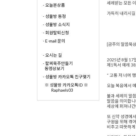
세례받는 모든 
- 오늘본상품
가득히 내리시길
- 성물방 동정
- 성물방 소식지
- 회원탈퇴신청
- E-mail 문의
[금주의 말씀묵상
- 오시는 길
2025년 8월 17
- 팔찌묵주만들기
제1독서 예레 38,4
동영상보기
“ 고통 저 너머 
- 성물방 카카오톡 친구맺기
※ 성물방 카카오톡ID ※
오늘 복음에서 예
Raphaels03
불과 세례의 말씀
말씀을 의미합니다
세상에 퍼져나간
또 신약 성경에서 
구원을 위해 겪어
비추고 따뜻하게 