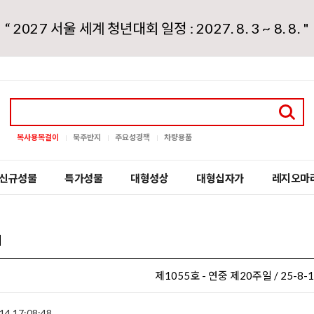
“ 2027 서울 세계 청년대회 일정 : 2027. 8. 3 ~ 8. 8. "
복사용목걸이
묵주반지
주요성경책
차량용품
신규성물
특가성물
대형성상
대형십자가
레지오마
지
제1055호 - 연중 제20주일 / 25-8-
14 17:08:48