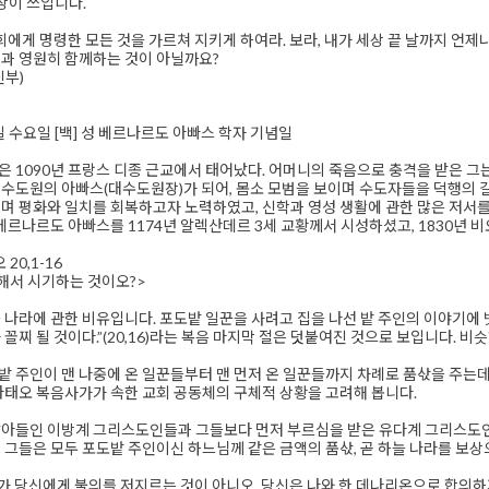
표상이 쓰입니다.
에게 명령한 모든 것을 가르쳐 지키게 하여라. 보라, 내가 세상 끝 날까지 언제나 너
과 영원히 함께하는 것이 아닐까요?
신부)
0일 수요일 [백] 성 베르나르도 아빠스 학자 기념일
 1090년 프랑스 디종 근교에서 태어났다. 어머니의 죽음으로 충격을 받은 그
수도원의 아빠스(대수도원장)가 되어, 몸소 모범을 보이며 수도자들을 덕행의 길
며 평화와 일치를 회복하고자 노력하였고, 신학과 영성 생활에 관한 많은 저서를
 베르나르도 아빠스를 1174년 알렉산데르 3세 교황께서 시성하셨고, 1830년 비
20,1-16
해서 시기하는 것이오?>
 나라에 관한 비유입니다. 포도밭 일꾼을 사려고 집을 나선 밭 주인의 이야기에 빗
 꼴찌 될 것이다.”(20,16)라는 복음 마지막 절은 덧붙여진 것으로 보입니다. 
 주인이 맨 나중에 온 일꾼들부터 맨 먼저 온 일꾼들까지 차례로 품삯을 주는데
마태오 복음사가가 속한 교회 공동체의 구체적 상황을 고려해 봅니다.
받아들인 이방계 그리스도인들과 그들보다 먼저 부르심을 받은 유다계 그리스도인
 그들은 모두 포도밭 주인이신 하느님께 같은 금액의 품삯, 곧 하늘 나라를 보상
내가 당신에게 불의를 저지르는 것이 아니오. 당신은 나와 한 데나리온으로 합의하지 