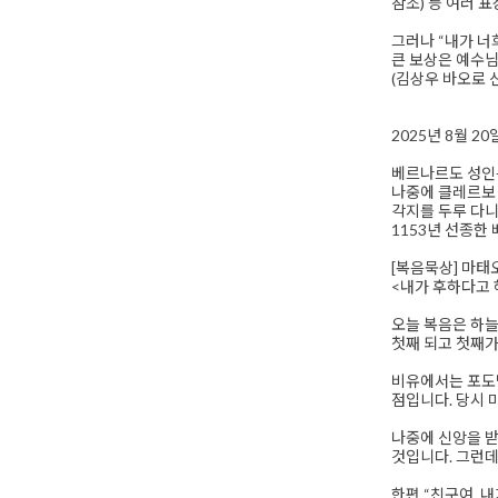
참조) 등 여러 
그러나 “내가 너희
큰 보상은 예수님
(김상우 바오로 
2025년 8월 2
베르나르도 성인은
나중에 클레르보 
각지를 두루 다니
1153년 선종한
[복음묵상] 마태오 
<내가 후하다고 
오늘 복음은 하늘
첫째 되고 첫째가
비유에서는 포도밭
점입니다. 당시 
나중에 신앙을 
것입니다. 그런데
한편 “친구여, 