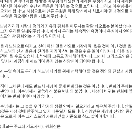
 ‘내가 받아야 하는 세례’는 예수님께서 요한의 세례를 부정하시고 다시 세례를
셔야 할 예수님의 수난과 죽음을 의미하는 것으로 보입니다. 그리고 예수님께서는
으키러 왔다”고 하심으로써 인류 구원을 위해 당신께서 치르셔야 할 과정으로 
 분열을 각오해야 함을 가르쳐 주십니다.
느님 진리와 사랑과 정의와 자유와 평화를 이루시는 활활 타오르는 불이셨습니다
고자 우리를 일깨워주십니다. 따라서 우리는 세속적인 욕망이나 욕심에서 얻어지
스도의 참 평화와는 거리가 멀어집니다.
을 하느님으로 여기고, 선이 아닌 것을 선으로 가장하며, 옳은 것이 아닌 것을 
하느님의 선과 옳음과 진리를 지키며 산다는 것은 쉬운 일이 아닙니다. 이를 실
표적이 될 수도 있습니다. 박해와 고통도 감내해야 합니다. 그러나 그리스도인은 
 맞서서 과감하게 깨뜨리며 용기 있는 신앙인이 되어야 합니다.
 분열 속에도 우리가 하느님 나라를 위해 선택해야 할 것은 정의와 진실과 사
니다.
직이 교체된다 해도 반드시 세상이 좋게 변화되는 것은 아닙니다. 변화의 주체
뿐입니다. 예수님께서 말씀하신 불은 변화의 불입니다. 세상이 바뀌는 변화에 
루어지는 변화이어야 하겠습니다.
수님께서는 그 불을 우리 각자의 생활 안에서 일으키라고 깨우쳐 주십니다. 만
그것은 세상 것에 안주하고 있기 때문일지 모릅니다. 신앙인은 세상과 신앙의 중
은 오로지 예수 그리스도의 가르침만을 기준으로 삼고 살아야 합니다.
울대교구 주교좌 기도사제) , 평화신문