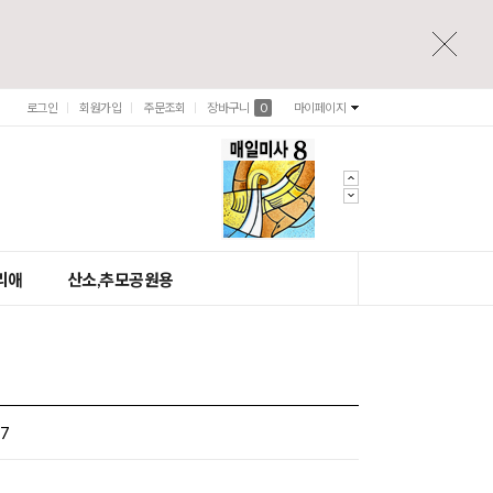
로그인
회원가입
주문조회
장바구니
0
마이페이지
리애
산소,추모공원용
17