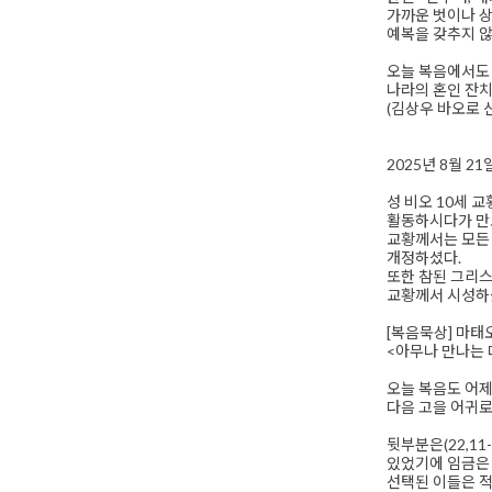
가까운 벗이나 상
예복을 갖추지 않은
오늘 복음에서도 
나라의 혼인 잔치
(김상우 바오로 
2025년 8월 2
성 비오 10세 
활동하시다가 만
교황께서는 모든
개정하셨다.
또한 참된 그리스
교황께서 시성하
[복음묵상] 마태오 
<아무나 만나는 
오늘 복음도 어제
다음 고을 어귀로
뒷부분은(22,1
있었기에 임금은 
선택된 이들은 적