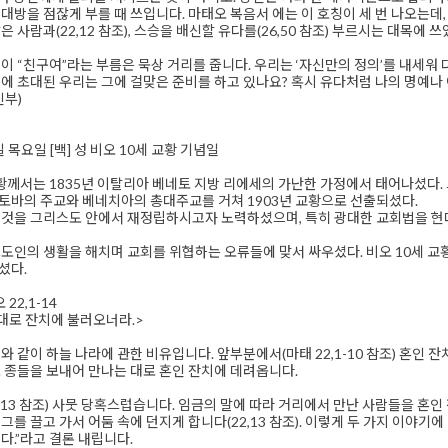
대방을 점잖게 부를 때 쓰입니다. 마태오 복음서 에는 이 호칭이 세 번 나오는데,
 사람과(22,12 참조), 스승을 배신할 유다를(26,50 참조) 부르시는 대목에 
이 “친구여”라는 부름은 묵상 거리를 줍니다. 우리는 ‘자신만의 정의’를 내세워
에 초대된 우리는 그에 걸맞은 준비를 하고 있나요? 혹시 유다처럼 나의 명예나
신부)
1일 목요일 [백] 성 비오 10세 교황 기념일
교황께서는 1835년 이탈리아 베네토 지방 리에세의 가난한 가정에서 태어나셨다. 
토바의 주교와 베네치아의 총대주교를 거쳐 1903년 교황으로 선출되셨다.
 것을 그리스도 안에서 재정립하시고자 노력하셨으며, 특히 광대한 교회법을 현
도인의 생활을 해치며 교회를 위협하는 오류들에 맞서 싸우셨다. 비오 10세 교황께
셨다.
22,1-14
대로 잔치에 불러오너라.>
와 같이 하늘 나라에 관한 비유입니다. 앞부분에서(마태 22,1-10 참조) 혼인
 종들을 보내어 만나는 대로 혼인 잔치에 데려옵니다.
1-13 참조) 사뭇 당혹스럽습니다. 임금의 말에 따라 거리에서 만난 사람들을 혼
그를 끌고 가서 어둠 속에 던지게 합니다(22,13 참조). 이렇게 두 가지 이야기
다.”라고 결론 내립니다.