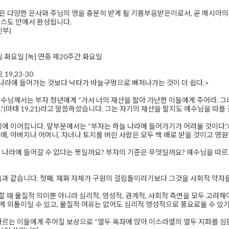
 다양한 은사와 주님의 영을 충분히 받게 될 기름부음받은이로서, 곧 메시아의
리스도 안에서 완성됩니다.
신부)
9일 화요일 [녹] 연중 제20주간 화요일
19,23-30
나라에 들어가는 것보다 낙타가 바늘구멍으로 빠져나가는 것이 더 쉽다.>
수님께서는 부자 청년에게 “가서 너의 재산을 팔아 가난한 이들에게 주어라. 그
.”(마태 19,21)라고 말씀하셨습니다. 그는 자기의 재산을 팔지도 예수님을 
뒤에 이어집니다. 앞부분에서는 “부자는 하늘 나라에 들어가기가 어려울 것이다.”(1
매, 아버지나 어머니, 자녀나 토지를 버린 사람은 모두 백 배로 받을 것이고 영원한 
 나라에 들어갈 수 없다는 뜻일까요? 부자의 기준은 무엇일까요? 예수님을 따
음과 같습니다. 첫째, 재화 자체가 구원의 걸림돌이라기보다 그것을 사회적 약
고 할 때 물질적 의미뿐 아니라 심리적, 영성적, 관계적, 사회적 측면을 모두 고
 외톨이일 수 있고, 물질적 여유는 없어도 심리적 영성적으로 풍요로울 수 있기
르는 이들에게 주어질 보상으로 “열두 옥좌에 앉아 이스라엘의 열두 지파를 심판”(19,28