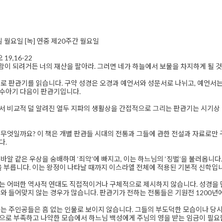
8일 월요일 [녹] 연중 제20주간 월요일
19,16-22
람이 되려거든 너의 재산을 팔아라. 그러면 네가 하늘에서 보물을 차지하게 될 것
로 판관기를 읽습니다. 구약 성경은 오경과 예언서와 성문서로 나뉘고, 예언서는
수아기 다음이 판관기입니다.
 비교적 덜 알려진 열두 지파의 생활상을 간접적으로 그리는 판관기는 시기상 
무엇일까요? 이 책은 개별 판관들 시대의 전통과 그들에 관한 전설과 자료로만 구
다.
바알 같은 우상을 숭배하며 ‘죄악’에 빠지고, 이는 하느님의 ‘징벌’을 불러옵니다
을 부릅니다. 이는 왕정이 나타날 때까지 이스라엘 전체에 적용된 기본적 신학입
 어떠한 역사적 연대도 직접적이거나 구체적으로 제시하지 않습니다. 성경을 단
와 들어맞지 않는 경우가 많습니다. 판관기가 전하는 전통들은 기원전 1200년에
는 주인공들은 흠 없는 인물로 보이지 않습니다. 그들의 부도덕한 모습이나 당
으로 부족하고 나약한 모습에서 하느님 백성에게 주님의 영을 받는 임금이 필요