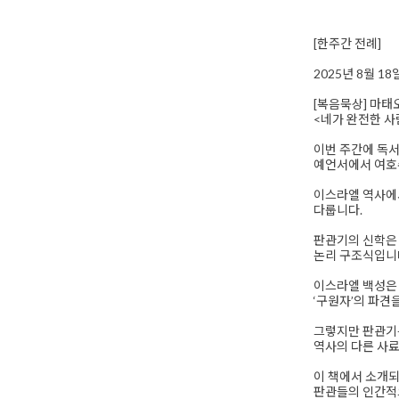
[한주간 전례]
2025년 8월 1
[복음묵상] 마태오 
<네가 완전한 사
이번 주간에 독서
예언서에서 여호
이스라엘 역사에서
다룹니다.
판관기의 신학은 
논리 구조식입니
이스라엘 백성은 
‘구원자’의 파견
그렇지만 판관기는
역사의 다른 사료
이 책에서 소개되
판관들의 인간적