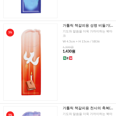
가톨릭 책갈피용 성령 비둘기(이
태리)
기도와 말씀을 더욱 가까이하는 북마
5%
크
W 4.5cm + H 15cm / SB36
1,500원
1,430원
가톨릭 책갈피용 천사의 축복(이
태리)
기도와 말씀을 더욱 가까이하는 북마
5%