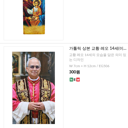
가톨릭 상본 교황 레오 14세(이
태리)
교황 레오 14세의 모습을 담은 의미 있
는 디자인
W 7cm + H 12cm / EG506
300원