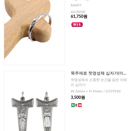
RA097
65,000원
61,750원
묵주재료 첫영성체 십자가(이태
리)-남자,여자
첫영성체의 소중한 순간을 담은 이태
리 십자가
W 26mm + H 45mm / GT25930
3,500원