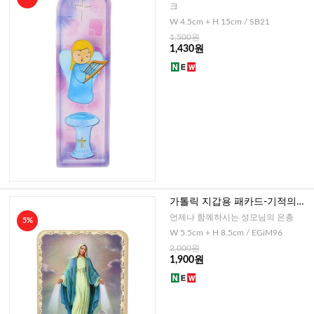
크
W 4.5cm + H 15cm / SB21
1,500원
1,430원
가톨릭 지갑용 패카드-기적의성
모님(이태리)
언제나 함께하시는 성모님의 은총
5%
W 5.5cm + H 8.5cm / EGiM96
2,000원
1,900원