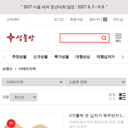
“ 2027 서울 세계 청년대회 일정 : 2027. 8. 3 ~ 8. 8. "
고객센터
로그인
회원가입
장바구니
마이샵
|
|
0
|
추천성물
신규성물
특가성물
대형성상
대형십자가
레
브랜드
이태리지역
정렬
○가톨릭 은 십자가 묵주반지 (이
태리)
이태리에서 925 정은으로 제작, 전통
5%
적인 디자인