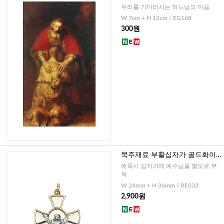
우리를 기다리시는 하느님의 마음
W 7cm + H 12cm / EG168
300원
묵주재료 부활십자가 골드화이
트(이태리)-소
에폭시 십자가에 예수님을 별도로 부
착
W 24mm + H 36mm / RE033
2,900원