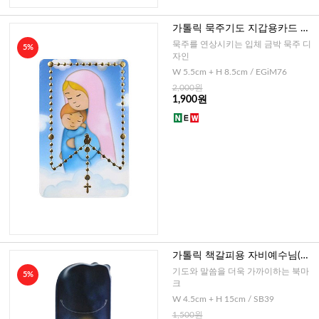
가톨릭 묵주기도 지갑용카드 책
갈피겸용-성모자(이태리)
묵주를 연상시키는 입체 금박 묵주 디
5%
자인
W 5.5cm + H 8.5cm / EGiM76
2,000원
1,900원
가톨릭 책갈피용 자비예수님(이
태리)
기도와 말씀을 더욱 가까이하는 북마
5%
크
W 4.5cm + H 15cm / SB39
1,500원