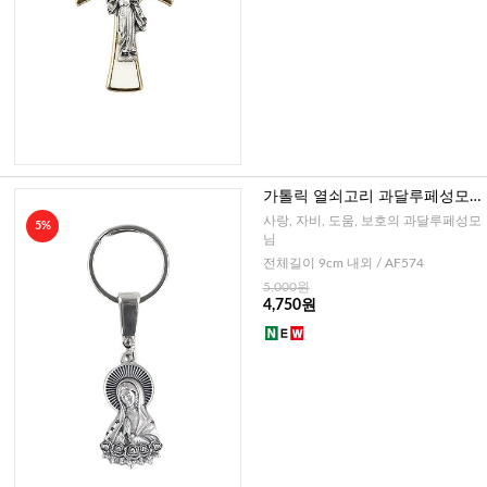
가톨릭 열쇠고리 과달루페성모
(이태리)
사랑, 자비, 도움, 보호의 과달루페성모
5%
님
전체길이 9cm 내외 / AF574
5,000원
4,750원