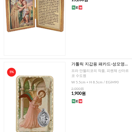
가톨릭 지갑용 패카드-성모영보
(이태리)
프라 안젤리코의 작품, 피렌체 산마르
5%
코 수도원
W 5.5cm + H 8.5cm / EGiM90
2,000원
1,900원