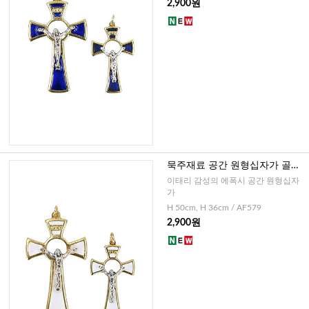
2,900원
묵주재료 공간 원형십자가 골드
화이트(이태리)-대,소
이태리 감성의 에폭시 공간 원형십자
가
H 50cm, H 36cm / AF579
2,900원