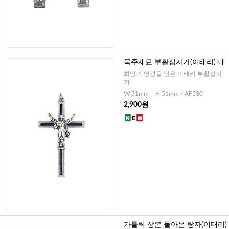
묵주재료 부활십자가(이태리)-대
희망과 영광을 담은 이태리 부활십자
가
W 31mm + H 51mm / AF580
2,900원
가톨릭 상본 돌아온 탕자(이태리)