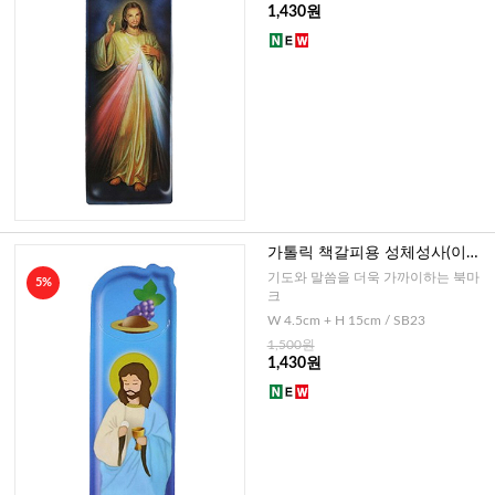
1,430원
가톨릭 책갈피용 성체성사(이태
리)
기도와 말씀을 더욱 가까이하는 북마
5%
크
W 4.5cm + H 15cm / SB23
1,500원
1,430원