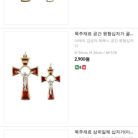
묵주재료 공간 원형십자가 골드
레드(이태리)-대,소
이태리 감성의 에폭시 공간 원형십자
가
H 50cm, H 36cm / AF578
2,900원
묵주재료 삼위일체 십자가(이태
리)-대,중,소