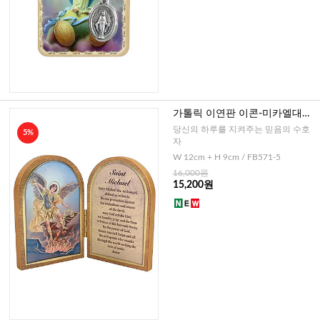
가톨릭 이연판 이콘-미카엘대천
사+기도문(이태리)
당신의 하루를 지켜주는 믿음의 수호
5%
자
W 12cm + H 9cm / FB571-5
16,000원
15,200원