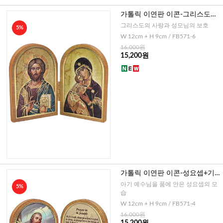
가톨릭 이연판 이콘-그리스도
+영원한 도움의 성모(이태리)
그리스도의 사랑과 성모님의 보호
5%
W 12cm + H 9cm / FB571-6
16,000원
15,200원
가톨릭 이연판 이콘-성요셉+기
도문(이태리)
아기 예수님을 품에 안은 성요셉의 모
5%
습
W 12cm + H 9cm / FB571-4
16,000원
15,200원