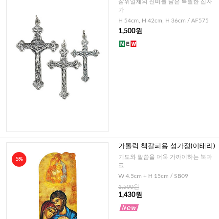
삼위일체의 신비를 담은 특별한 십자
가
H 54cm, H 42cm, H 36cm / AF575
1,500원
가톨릭 책갈피용 성가정(이태리)
기도와 말씀을 더욱 가까이하는 북마
5%
크
W 4.5cm + H 15cm / SB09
1,500원
1,430원