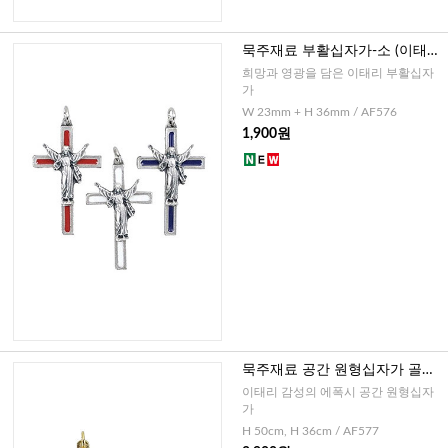
묵주재료 부활십자가-소 (이태
리)-레드,화이트,블루
희망과 영광을 담은 이태리 부활십자
가
W 23mm + H 36mm / AF576
1,900원
묵주재료 공간 원형십자가 골드
화블루(이태리)-대,소
이태리 감성의 에폭시 공간 원형십자
가
H 50cm, H 36cm / AF577