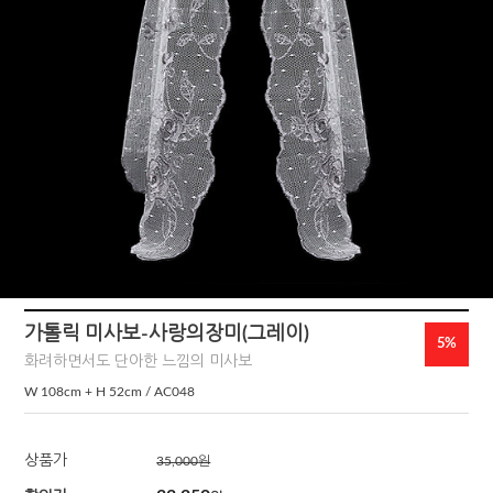
가톨릭 미사보-사랑의장미(그레이)
5%
화려하면서도 단아한 느낌의 미사보
W 108cm + H 52cm / AC048
상품가
35,000
원