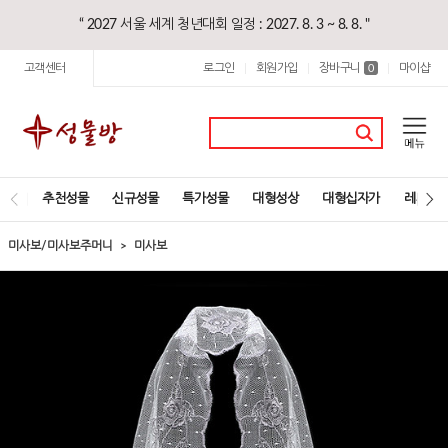
“ 2027 서울 세계 청년대회 일정 : 2027. 8. 3 ~ 8. 8. "
고객센터
로그인
회원가입
장바구니
마이샵
|
|
0
|
추천성물
신규성물
특가성물
대형성상
대형십자가
레지오
미사보/미사보주머니
미사보