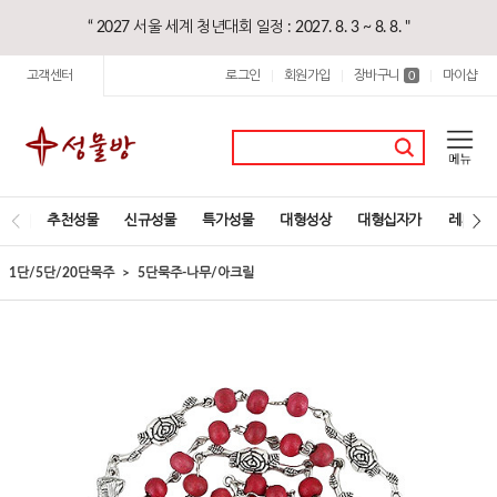
“ 2027 서울 세계 청년대회 일정 : 2027. 8. 3 ~ 8. 8. "
고객센터
로그인
회원가입
장바구니
마이샵
|
|
0
|
추천성물
신규성물
특가성물
대형성상
대형십자가
레지오
1단/5단/20단묵주
5단묵주-나무/아크릴