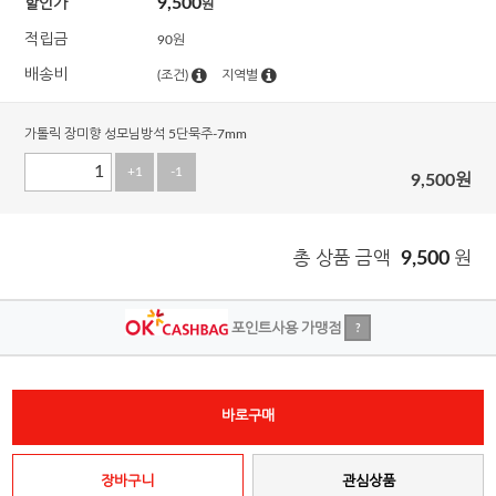
9,500
할인가
원
적립금
90원
배송비
(조건)
지역별
가톨릭 장미향 성모님방석 5단묵주-7mm
+1
-1
9,500
원
총 상품 금액
9,500
원
포인트사용 가맹점
?
바로구매
장바구니
관심상품