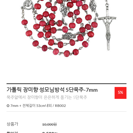
가톨릭 장미향 성모님방석 5단묵주-7mm
5%
묵주알에서 장미향이 은은하게 풍기는 5단묵주
Φ 7mm + 전체길이 53cm내외 / RB002
상품가
10,000
원