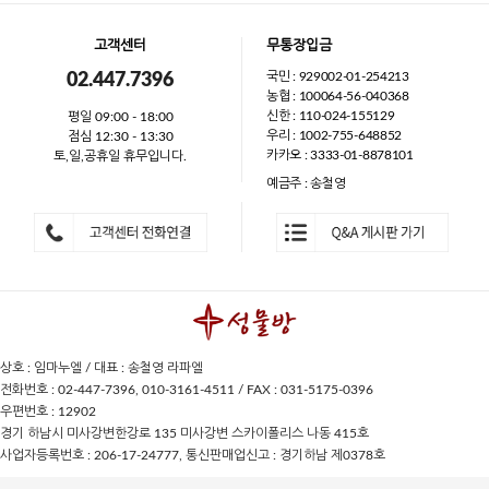
고객센터
무통장입금
국민 : 929002-01-254213
02.447.7396
농협 : 100064-56-040368
신한 : 110-024-155129
평일 09:00 - 18:00
우리 : 1002-755-648852
점심 12:30 - 13:30
카카오 : 3333-01-8878101
토,일,공휴일 휴무입니다.
예금주 : 송철영
상호 : 임마누엘 / 대표 : 송철영 라파엘
전화번호 : 02-447-7396, 010-3161-4511 / FAX : 031-5175-0396
우편번호 : 12902
경기 하남시 미사강변한강로 135 미사강변 스카이폴리스 나동 415호
사업자등록번호 : 206-17-24777, 통신판매업신고 : 경기하남 제0378호