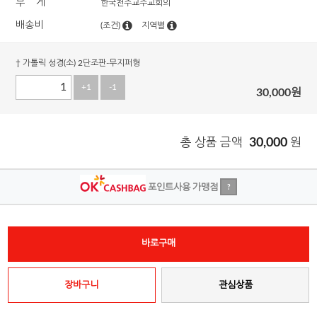
무 게
한국천주교주교회의
배송비
(조건)
지역별
† 가톨릭 성경(소) 2단조판-무지퍼형
+1
-1
30,000
원
총 상품 금액
30,000
원
포인트사용 가맹점
?
바로구매
장바구니
관심상품