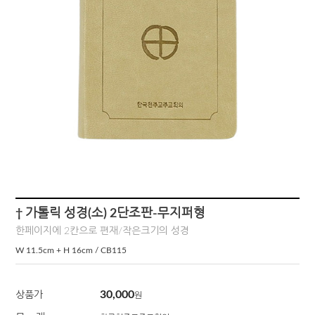
† 가톨릭 성경(소) 2단조판-무지퍼형
한페이지에 2칸으로 편재/작은크기의 성경
W 11.5cm + H 16cm / CB115
30,000
상품가
원