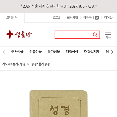
“ 2027 서울 세계 청년대회 일정 : 2027. 8. 3 ~ 8. 8. "
고객센터
로그인
회원가입
장바구니
마이샵
|
|
0
|
추천성물
신규성물
특가성물
대형성상
대형십자가
레지오
기도서/성가/성경
성경/듣기성경