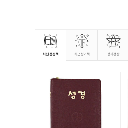
최신 성경책
최근 성가책
성가정상