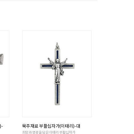
-
묵주재료 부활십자가(이태리)-대
희망과 영광을 담은 이태리 부활십자가