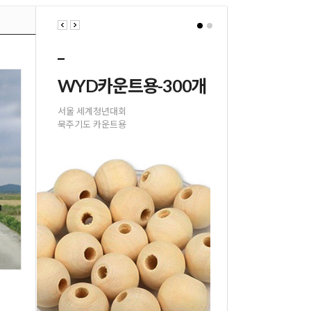
꿈꾸는 요셉
WYD카운트용-300개
꿈꾸는 요셉
WYD카운트용-300개
잠자는 요셉상
서울 세계청년대회
잠자는 요셉상
서울 세계청년대회
파스텔 터치로 표현
묵주기도 카운트용
파스텔 터치로 표현
묵주기도 카운트용