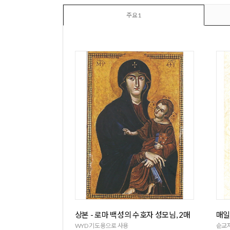
주요1
상본 - 로마 백성의 수호자 성모님, 2매
매일
WYD 기도용으로 사용
순교자