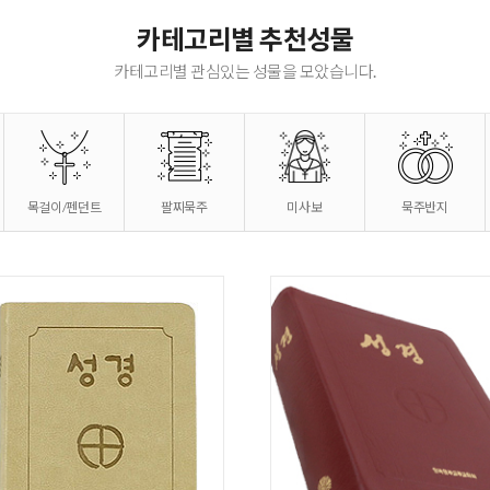
기도손 십자가, 탁고상
카테고리별 추천성물
카테고리별 관심있는 성물을 모았습니다.
목걸이/펜던트
팔찌묵주
미사보
묵주반지