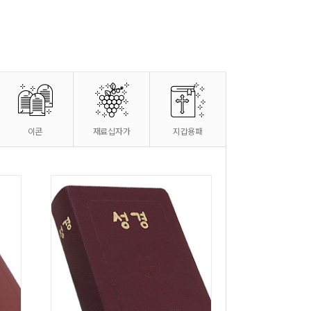
이콘
재료십자가
지갑용패