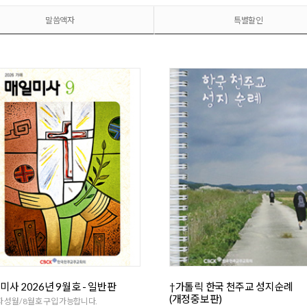
말씀액자
특별할인
미사 2026년 9월호 - 일반판
†가톨릭 한국 천주교 성지순례
(개정중보판)
 성월/ 8월호 구입 가능합니다.