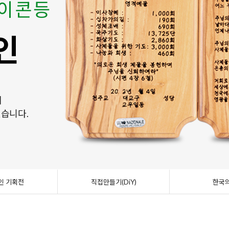
 이콘등
 이콘등
4위
는 재미가 있습니다.
4위
인
인
복자
목
만들기(DiY)
복자
에
에
등
으로 진행합니다.
료가 들어 있습니다.
인 된 성물들을 모았습니다.
등
있습니다.
있습니다.
인 기획전
직접만들기(DiY)
한국의