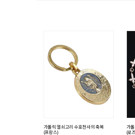
가톨릭 열쇠고리 수호천사의 축복
가톨
(프랑스)
(로