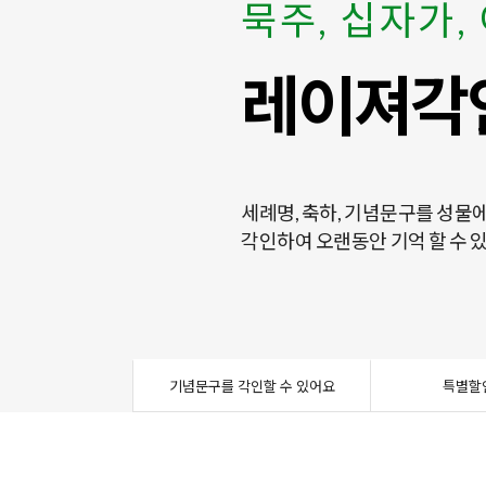
묵주, 십자가,
묵주, 십자가,
103위 / 12
특별 기획전
직접 만들어보
성모상, 카드
103위 / 12
레이져각
레이져각
성인 및 
다양한 품
묵주 직접
한국의 美
성인 및 
세례명, 축하, 기념문구를 성물
세례명, 축하, 기념문구를 성물
가정용, 성당용 액자, 이콘, 성상
고객님의 성원에 감사하는 마음
하나를 제작할 수 있는 모든 재
한국인의 정서를 바탕으로 디자
가정용, 성당용 액자, 이콘, 성상
각인하여 오랜동안 기억 할 수 
각인하여 오랜동안 기억 할 수 
기념문구를 각인할 수 있어요
특별할