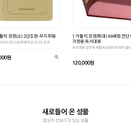
가톨릭 성경(소) 2단조판-무지퍼형
† 가톨릭 성경(특대) 46배판,전단
가정용,독서대용
지에 2칸으로 편재/작은크기의 성경
독서대용 성경책,새롭게 보완하여 제작 출
,000원
120,000원
새로들어 온 성물
열심히 선보이고 있는 성물