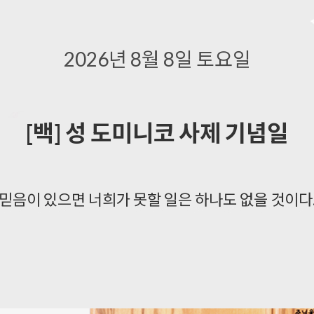
“ 2027 서울 세계 청년대회 일정 : 2027. 8. 3 ~ 8. 8. "
2026년 8월 8일 토요일
[백] 성 도미니코 사제 기념일
복사용목걸이
묵주반지
주요성경책
차량용품
신규성물
특가성물
대형성상
대형십자가
레지오마
 믿음이 있으면 너희가 못할 일은 하나도 없을 것이다.