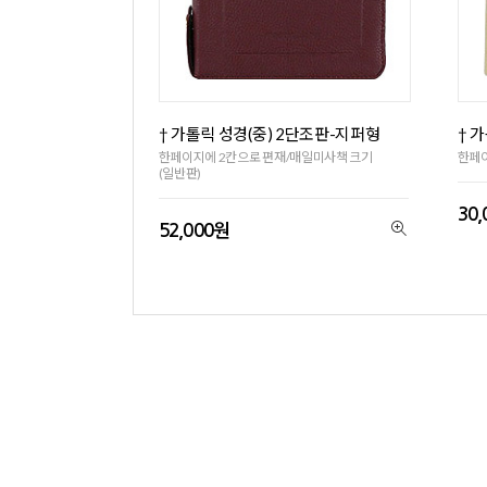
† 가톨릭 성경(중) 2단조판-지퍼형
† 
한페이지에 2칸으로 편재/매일미사책 크기
한페이
(일반판)
30
52,000원