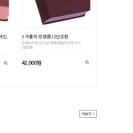
색인,
† 가톨릭 성경(중) 2단조판
한페이지에 2칸으로 편재/매일미사책 크기
(일반판)
시
42,000원