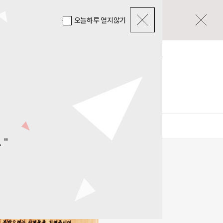
오늘하루 열지않기
로그인
회원가입
주문조회
장바구니
0
마이페이지
리애
산소,추모공원용
 "