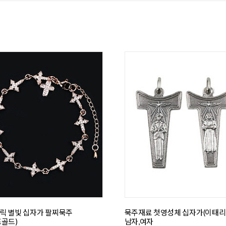
릭 별빛 십자가 팔찌묵주
묵주재료 첫영성체 십자가(이태리)
즈골드)
남자,여자