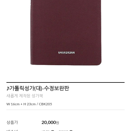
♪가톨릭성가(대)-수정보완판
새롭게 제작된 성가책
W 16cm + H 23cm / CBK205
20,000
상품가
원