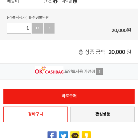
배송비
(조건)
지역별
♪가톨릭성가(대)-수정보완판
+1
-1
20,000
원
총 상품 금액
20,000
원
포인트사용 가맹점
?
바로구매
장바구니
관심상품