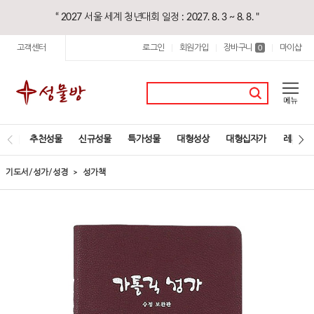
“ 2027 서울 세계 청년대회 일정 : 2027. 8. 3 ~ 8. 8. "
고객센터
로그인
회원가입
장바구니
마이샵
|
|
0
|
추천성물
신규성물
특가성물
대형성상
대형십자가
레지오
기도서/성가/성경
성가책