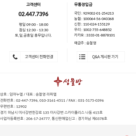
고객센터
무통장입금
국민 : 929002-01-254213
02.447.7396
농협 : 100064-56-040368
신한 : 110-024-155129
평일 09:00 - 18:00
우리 : 1002-755-648852
점심 12:30 - 13:30
카카오 : 3333-01-8878101
토,일,공휴일 휴무입니다.
예금주 : 송철영
상호 : 임마누엘 / 대표 : 송철영 라파엘
전화번호 : 02-447-7396, 010-3161-4511 / FAX : 031-5175-0396
우편번호 : 12902
경기 하남시 미사강변한강로 135 미사강변 스카이폴리스 나동 415호
사업자등록번호 : 206-17-24777, 통신판매업신고 : 경기하남 제0378호