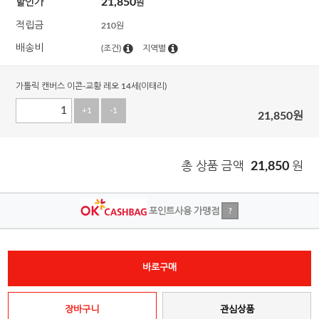
21,850
할인가
원
적립금
210원
배송비
(조건)
지역별
가톨릭 캔버스 이콘-교황 레오 14세(이태리)
+1
-1
21,850
원
총 상품 금액
21,850
원
포인트사용 가맹점
?
바로구매
장바구니
관심상품