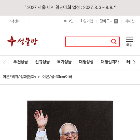
“ 2027 서울 세계 청년대회 일정 : 2027. 8. 3 ~ 8. 8. "
고객센터
로그인
회원가입
장바구니
마이샵
|
|
0
|
추천성물
신규성물
특가성물
대형성상
대형십자가
레지오
이콘/액자/성화(원화)
이콘/중-30cm이하