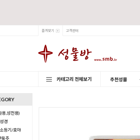
즐겨찾기
고객센터
카테고리 전체보기
추천성물
EGORY
용,성전용)
/성경
/소등기/호야
0단묵주