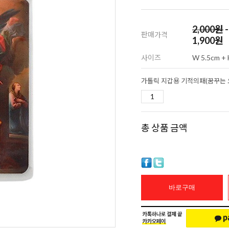
2,000
원
-
판매가격
1,900원
사이즈
W 5.5cm + 
총 상품 금액
바로구매