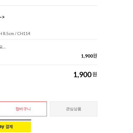
->
H 8.5cm / CH114
가톨릭 지갑용 기적의패(꿈꾸는 요셉)-수험생을 위한 기도문
1,900
원
1,900
원
장바구니
관심상품