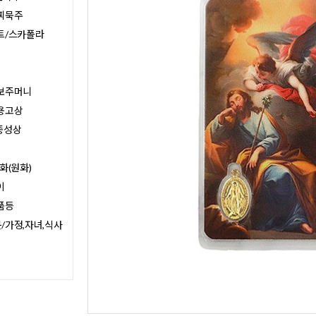
찌묵주
트/스카폴라
보주머니
용고상
종성상
화(원화)
이
품등
/가정,자녀,식사