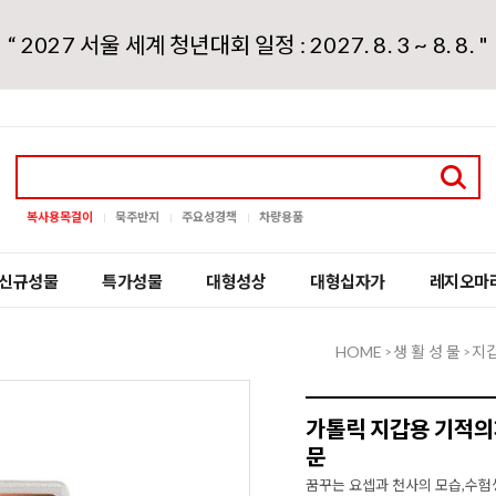
“ 2027 서울 세계 청년대회 일정 : 2027. 8. 3 ~ 8. 8. "
복사용목걸이
묵주반지
주요성경책
차량용품
신규성물
특가성물
대형성상
대형십자가
레지오마
HOME
생 활 성 물
지
>
>
가톨릭 지갑용 기적의
문
꿈꾸는 요셉과 천사의 모습,수험