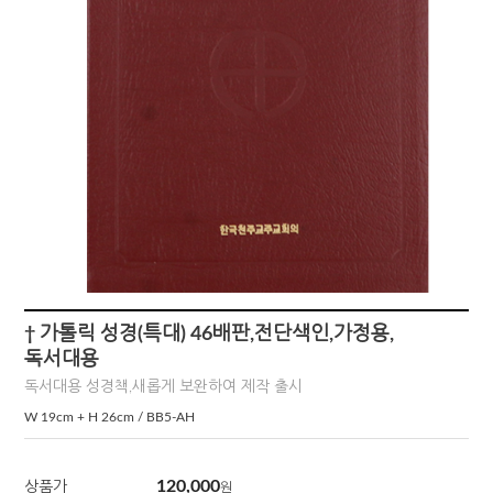
† 가톨릭 성경(특대) 46배판,전단색인,가정용,
독서대용
독서대용 성경책,새롭게 보완하여 제작 출시
W 19cm + H 26cm / BB5-AH
120,000
상품가
원