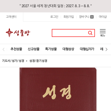
“ 2027 서울 세계 청년대회 일정 : 2027. 8. 3 ~ 8. 8. "
고객센터
로그인
회원가입
장바구니
마이샵
|
|
0
|
추천성물
신규성물
특가성물
대형성상
대형십자가
레지오
기도서/성가/성경
성경/듣기성경