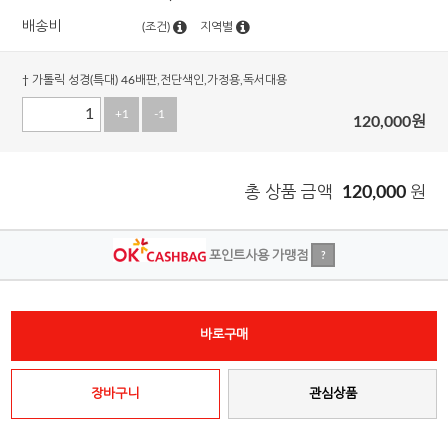
배송비
(조건)
지역별
† 가톨릭 성경(특대) 46배판,전단색인,가정용,독서대용
+1
-1
120,000
원
총 상품 금액
120,000
원
포인트사용 가맹점
?
바로구매
장바구니
관심상품