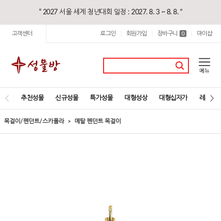
“ 2027 서울 세계 청년대회 일정 : 2027. 8. 3 ~ 8. 8. "
고객센터
로그인
회원가입
장바구니
마이샵
|
|
0
|
추천성물
신규성물
특가성물
대형성상
대형십자가
레지오
목걸이/펜던트/스카폴라
메탈 펜던트 목걸이