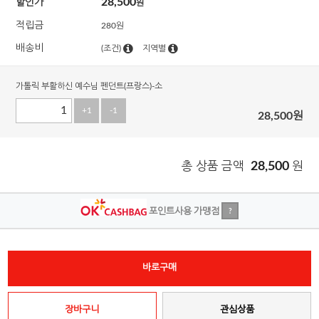
28,500
할인가
원
적립금
280원
배송비
(조건)
지역별
가톨릭 부활하신 예수님 펜던트(프랑스)-소
+1
-1
28,500
원
총 상품 금액
28,500
원
포인트사용 가맹점
?
바로구매
장바구니
관심상품