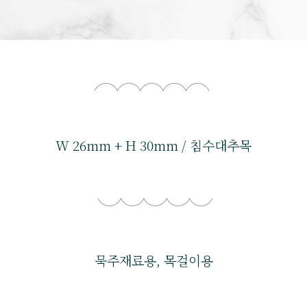
W 26mm + H 30mm / 침수대추목
묵주재료용, 목걸이용