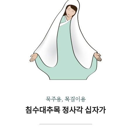
묵주용, 목걸이용
침수대추목 정사각 십자가