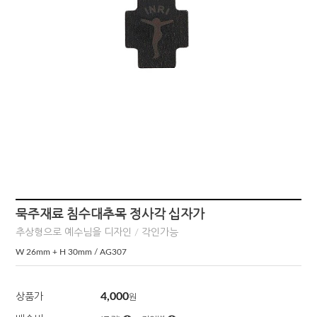
묵주재료 침수대추목 정사각 십자가
추상형으로 예수님을 디자인 / 각인가능
W 26mm + H 30mm / AG307
4,000
상품가
원