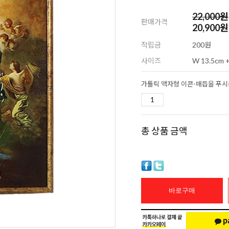
22,000
원
판매가격
20,900원
적립금
200원
사이즈
W 13.5cm +
총 상품 금액
바로구매