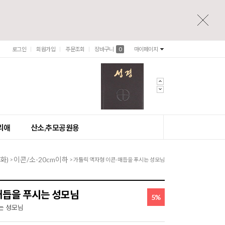
로그인
회원가입
주문조회
장바구니
0
마이페이지
리애
산소,추모공원용
화)
이콘/소-20cm이하
>
> 가톨릭 액자형 이콘-매듭을 푸시는 성모님
매듭을 푸시는 성모님
5%
는 성모님