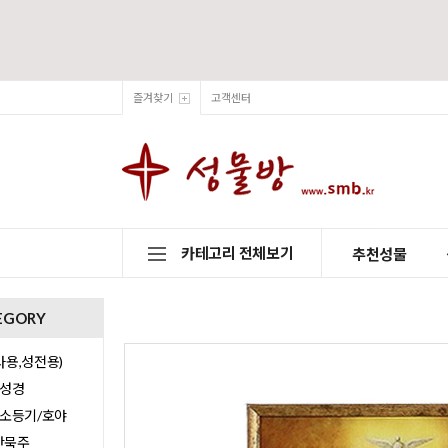
즐겨찾기
고객센터
카테고리 전체보기
추천성물
EGORY
용,성전용)
/성경
/소등기/호야
0단묵주