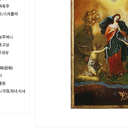
찌묵주
트/스카폴라
보주머니
용고상
종성상
화(원화)
이
품등
/가정,자녀,식사