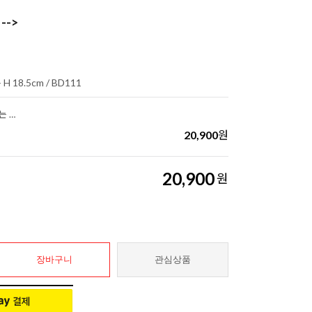
-->
 H 18.5cm / BD111
가톨릭 액자형 이콘-매듭을 푸시는 성모님
20,900
원
20,900
원
장바구니
관심상품