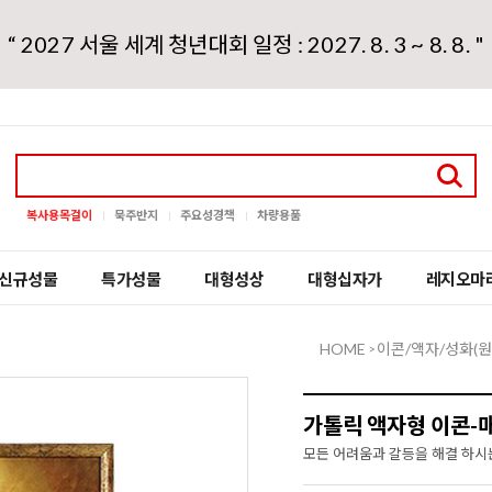
“ 2027 서울 세계 청년대회 일정 : 2027. 8. 3 ~ 8. 8. "
복사용목걸이
묵주반지
주요성경책
차량용품
신규성물
특가성물
대형성상
대형십자가
레지오마
HOME
이콘/액자/성화(원
>
가톨릭 액자형 이콘-
모든 어려움과 갈등을 해결 하시