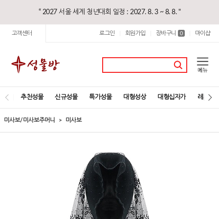
“ 2027 서울 세계 청년대회 일정 : 2027. 8. 3 ~ 8. 8. "
고객센터
로그인
회원가입
장바구니
마이샵
|
|
0
|
추천성물
신규성물
특가성물
대형성상
대형십자가
레지오
미사보/미사보주머니
미사보