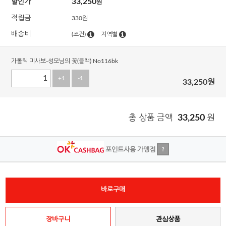
33,250
할인가
원
적립금
330원
배송비
(조건)
지역별
가톨릭 미사보-성모님의 꽃(블랙) No116bk
+1
-1
33,250
원
총 상품 금액
33,250
원
포인트사용 가맹점
?
바로구매
장바구니
관심상품