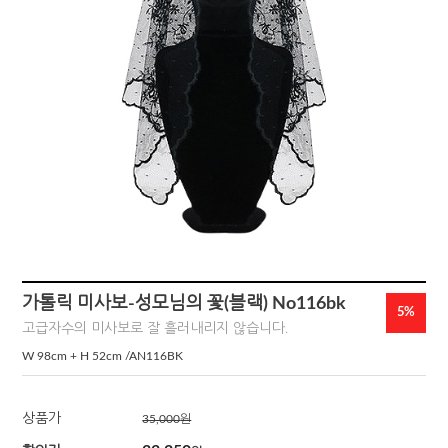
가톨릭 미사보-성모님의 꽃(블랙) No116bk
5%
고급자수의 미사보로 잘 흘러내리지 않습니다.
W 98cm + H 52cm /AN116BK
상품가
35,000
원