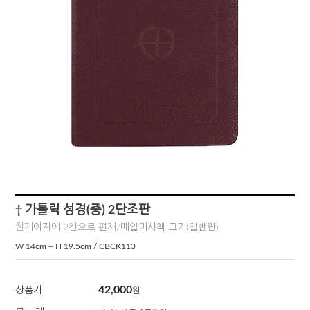
† 가톨릭 성경(중) 2단조판
한페이지에 2칸으로 편재/매일미사책 크기(일반판)
W 14cm + H 19.5cm / CBCK113
42,000
상품가
원