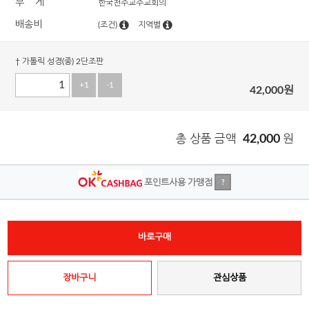
무 게
한국천주교주교회의
배송비
(조건)
지역별
† 가톨릭 성경(중) 2단조판
+1
-1
42,000
원
총 상품 금액
42,000
원
포인트사용 가맹점
?
바로구매
장바구니
관심상품