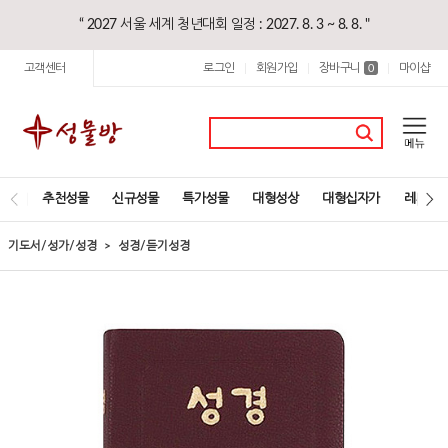
“ 2027 서울 세계 청년대회 일정 : 2027. 8. 3 ~ 8. 8. "
고객센터
로그인
회원가입
장바구니
마이샵
|
|
0
|
추천성물
신규성물
특가성물
대형성상
대형십자가
레지오
기도서/성가/성경
성경/듣기성경