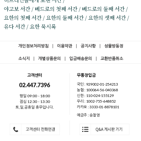
야고보 서간 / 베드로의 첫째 서간 / 베드로의 둘째 서간 /
요한의 첫째 서간 / 요한의 둘째 서간 / 요한의 셋째 서간 /
유다 서간 / 요한 묵시록
개인정보처리방침
|
이용약관
|
공지사항
|
성물방동정
소식지
|
개별상품문의
|
입금배송문의
|
교환반품취소
고객센터
무통장입금
국민 : 929002-01-254213
02.447.7396
농협 : 100064-56-040368
신한 : 110-024-155129
평일 09:00 - 18:00
우리 : 1002-755-648852
점심 12:30 - 13:30
카카오 : 3333-01-8878101
토,일,공휴일 휴무입니다.
예금주 : 송철영