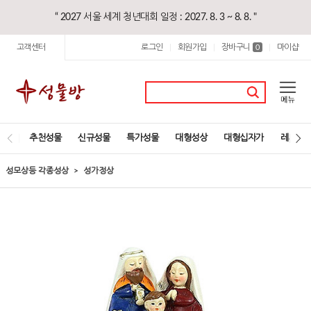
“ 2027 서울 세계 청년대회 일정 : 2027. 8. 3 ~ 8. 8. "
고객센터
로그인
회원가입
장바구니
마이샵
|
|
0
|
추천성물
신규성물
특가성물
대형성상
대형십자가
레지오
성모상등 각종성상
성가정상