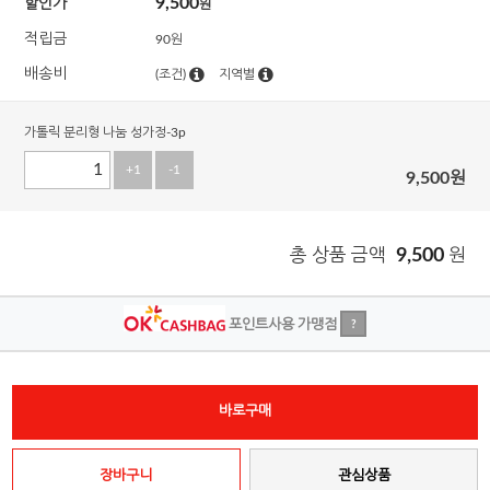
9,500
할인가
원
적립금
90원
배송비
(조건)
지역별
가톨릭 분리형 나눔 성가정-3p
+1
-1
9,500
원
총 상품 금액
9,500
원
포인트사용 가맹점
?
바로구매
장바구니
관심상품