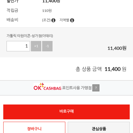
11,400
할인가
원
적립금
110원
배송비
(조건)
지역별
가톨릭 타원이콘-성가정(이태리)
+1
-1
11,400
원
총 상품 금액
11,400
원
포인트사용 가맹점
?
바로구매
장바구니
관심상품