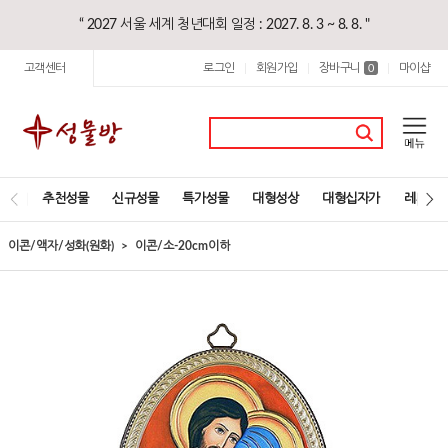
“ 2027 서울 세계 청년대회 일정 : 2027. 8. 3 ~ 8. 8. "
고객센터
로그인
회원가입
장바구니
마이샵
|
|
0
|
추천성물
신규성물
특가성물
대형성상
대형십자가
레지오
이콘/액자/성화(원화)
이콘/소-20cm이하