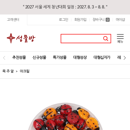
“ 2027 서울 세계 청년대회 일정 : 2027. 8. 3 ~ 8. 8. "
고객센터
로그인
회원가입
장바구니
마이샵
|
|
0
|
추천성물
신규성물
특가성물
대형성상
대형십자가
레지오
묵 주 알
아크릴