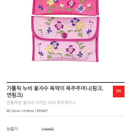
가톨릭 누비 꽃자수 똑딱이 묵주주머니(핑크,
5%
연핑크)
전통적인 꽃자수 디자인 누비 묵주주머니
W 12cm + H 8cm / EH567
상품가
7,000원