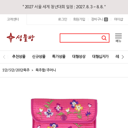
“ 2027 서울 세계 청년대회 일정 : 2027. 8. 3 ~ 8. 8. "
고객센터
로그인
회원가입
장바구니
마이샵
|
|
0
|
추천성물
신규성물
특가성물
대형성상
대형십자가
레지오
1단/5단/20단묵주
묵주함/주머니