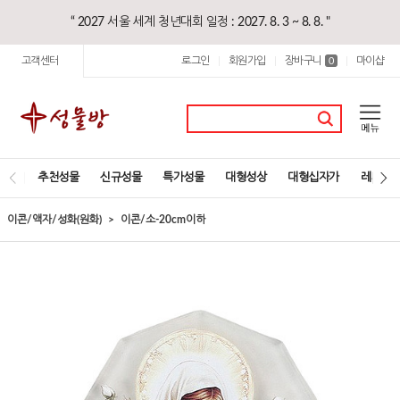
“ 2027 서울 세계 청년대회 일정 : 2027. 8. 3 ~ 8. 8. "
고객센터
로그인
회원가입
장바구니
마이샵
|
|
0
|
추천성물
신규성물
특가성물
대형성상
대형십자가
레지오
이콘/액자/성화(원화)
이콘/소-20cm이하