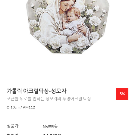
가톨릭 아크릴탁상-성모자
5%
포근한 위로를 전하는 성모자의 투명아크릴 탁상
Ø 10cm / AM112
상품가
15,000
원