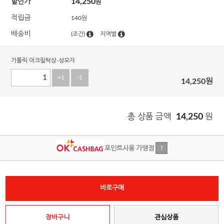
14,250
할인가
원
적립금
140원
배송비
(조건)
지역별
가톨릭 아크릴탁상-성모자
+1
-1
14,250
원
총 상품 금액
14,250
원
포인트사용 가맹점
?
바로구매
장바구니
관심상품