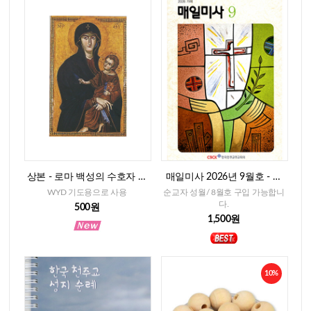
상본 - 로마 백성의 수호자 성
매일미사 2026년 9월호 - 일
모님, 2매
반판
WYD 기도용으로 사용
순교자 성월/ 8월호 구입 가능합니
다.
500원
1,500원
10%