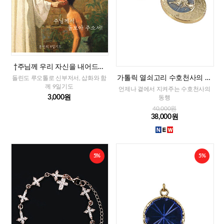
†주님께 우리 자신을 내어드리
는 9일기도
가톨릭 열쇠고리 수호천사의 축
돌린도 루오톨로 신부저서, 삽화와 함
복(프랑스)
께 9일기도
언제나 곁에서 지켜주는 수호천사의
3,000원
동행
40,000원
38,000원
5%
5%