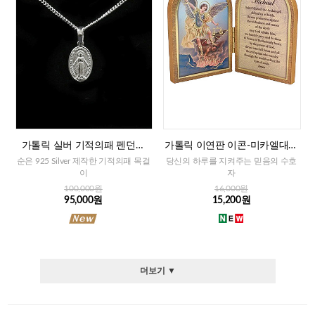
가톨릭 실버 기적의패 펜던트
가톨릭 이연판 이콘-미카엘대천
+목걸이줄
사+기도문(이태리)
순은 925 Silver 제작한 기적의패 목걸
당신의 하루를 지켜주는 믿음의 수호
이
자
100,000원
16,000원
95,000원
15,200원
더보기 ▼