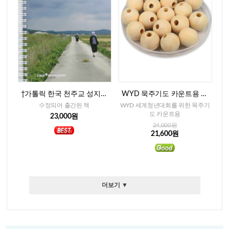
†가톨릭 한국 천주교 성지순
WYD 묵주기도 카운트용 베
례(개정중보판)
이지색 나무알-15mm(300개)
수정되어 출간된 책
WYD 세계청년대회를 위한 묵주기
도 카운트용
23,000원
24,000원
21,600원
더보기 ▼