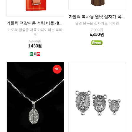
가톨릭 복사용 월넛 십자가 목걸
이
가톨릭 책갈피용 성령 비둘기(이
월넛 원목을 십자가로 디자인
태리)
기도와 말씀을 더욱 가까이하는 북마
7,000원
6,650원
크
1,500원
1,430원
5%