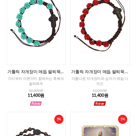
가톨릭 자개장미 매듭 팔찌묵주
가톨릭 자개장미 매듭 팔찌묵주
(민트)-8mm
(레드)-8mm
아이부터 어른까지 함께하는 축복의
아름다운 자개장미와 십자가 매듭 디
팔찌묵주
자인
12,000원
12,000원
11,400원
11,400원
5%
5%