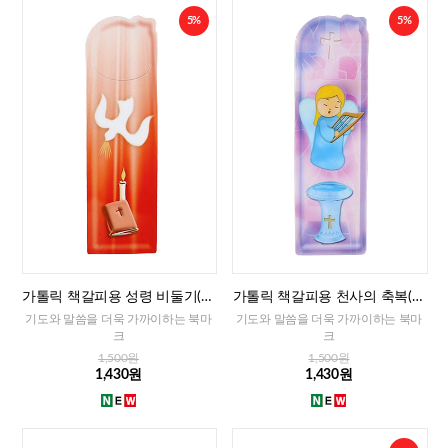
5%
5%
가톨릭 책갈피용 성령 비둘기(이
가톨릭 책갈피용 천사의 축복(이
태리)
태리)
기도와 말씀을 더욱 가까이하는 북마
기도와 말씀을 더욱 가까이하는 북마
크
크
1,500원
1,500원
1,430원
1,430원