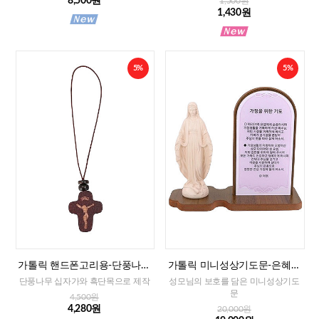
8,500원
1,500원
1,430원
5%
5%
가톨릭 핸드폰고리용-단풍나무
가톨릭 미니성상기도문-은혜성
십자가
모(가정을 위한 기도)
단풍나무 십자가와 흑단목으로 제작
성모님의 보호를 담은 미니성상기도
문
4,500원
4,280원
20,000원