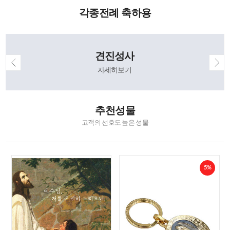
각종전례 축하용
견진성사
자세히보기
추천성물
고객의 선호도 높은 성물
5%