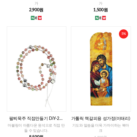
가
가
2,900원
1,500원
5%
팔찌묵주 직접만들기 DiY-2줄
가톨릭 책갈피용 성가정(이태리)
팔찌묵주 화만옥 4mm
마블링이 아름다운 원석으로 직접 만
기도와 말씀을 더욱 가까이하는 북마
들 수 있습니다.
크