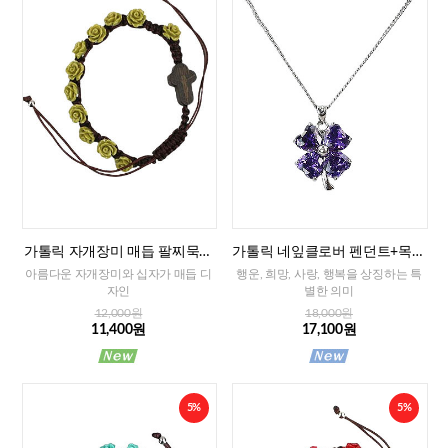
가톨릭 자개장미 매듭 팔찌묵주
가톨릭 네잎클로버 펜던트+목걸
(그린)-8mm
이줄
아름다운 자개장미와 십자가 매듭 디
행운, 희망, 사랑, 행복을 상징하는 특
자인
별한 의미
12,000원
18,000원
11,400원
17,100원
5%
5%