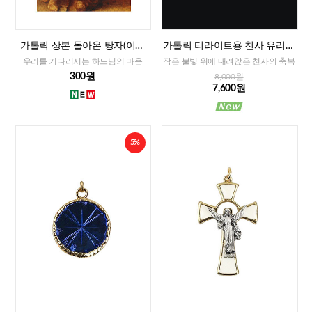
가톨릭 상본 돌아온 탕자(이태
가톨릭 티라이트용 천사 유리홀
리)
더
우리를 기다리시는 하느님의 마음
작은 불빛 위에 내려앉은 천사의 축복
300원
8,000원
7,600원
5%