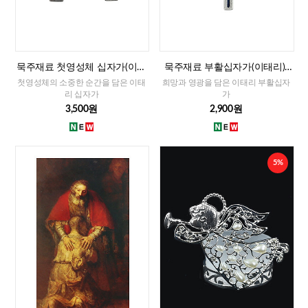
묵주재료 첫영성체 십자가(이태
묵주재료 부활십자가(이태리)-
리)-남자,여자
대
첫영성체의 소중한 순간을 담은 이태
희망과 영광을 담은 이태리 부활십자
리 십자가
가
3,500원
2,900원
5%