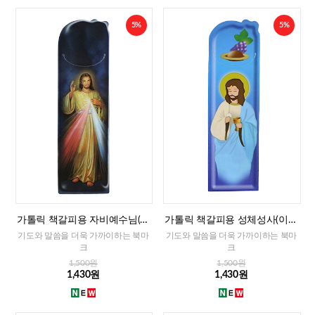
5%
5%
가톨릭 책갈피용 자비예수님(이
가톨릭 책갈피용 성체성사(이태
태리)
리)
기도와 말씀을 더욱 가까이하는 북마
기도와 말씀을 더욱 가까이하는 북마
크
크
1,500원
1,500원
1,430원
1,430원