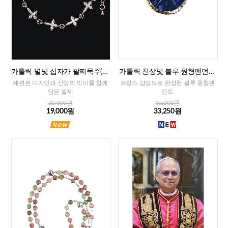
가톨릭 별빛 십자가 팔찌묵주(로
가톨릭 천상빛 블루 원형펜던트
즈골드)
(프랑스)
세련된 디자인과 신앙의 의미를 함께
프랑스 감성으로 완성한 블루 원형펜
담은 팔찌
던트
20,000원
35,000원
19,000원
33,250원