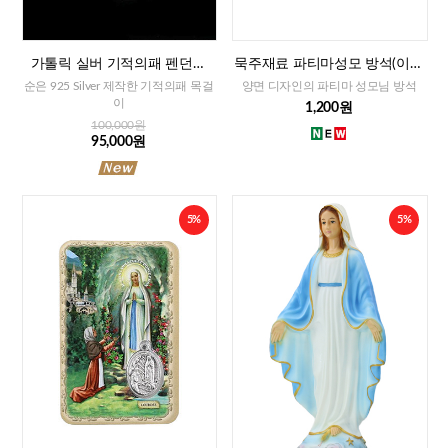
가톨릭 실버 기적의패 펜던트
묵주재료 파티마성모 방석(이태
+목걸이줄
리)-대,중,소
순은 925 Silver 제작한 기적의패 목걸
양면 디자인의 파티마 성모님 방석
이
1,200원
100,000원
95,000원
5%
5%