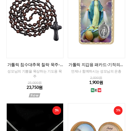
가톨릭 침수대추목 칠락 묵주-8
가톨릭 지갑용 패카드-기적의성
mm
모님(이태리)
성모님의 기쁨을 묵상하는 기도용 묵
언제나 함께하시는 성모님의 은총
주
2,000원
1,900원
25,000원
23,750원
5%
5%