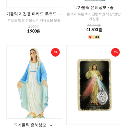
♡가톨릭 은혜성모 - 중
가톨릭 지갑용 패카드-루르드 발
흰색과 푸른색의 전통적인 색상/안방,
현 성모님(이태리)
거실용
루르드 발현 성모님의 자애로운 모습
44,000원
2,000원
41,800원
1,900원
5%
5%
♡가톨릭 은혜성모 - 대