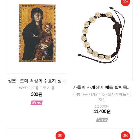
5%
상본 - 로마 백성의 수호자 성모
님, 2매
가톨릭 자개장미 매듭 팔찌묵주
WYD 기도용으로 사용
(아이보리)-8mm
500원
아름다운 자개장미와 십자가 매듭 디
자인
12,000원
11,400원
5%
5%