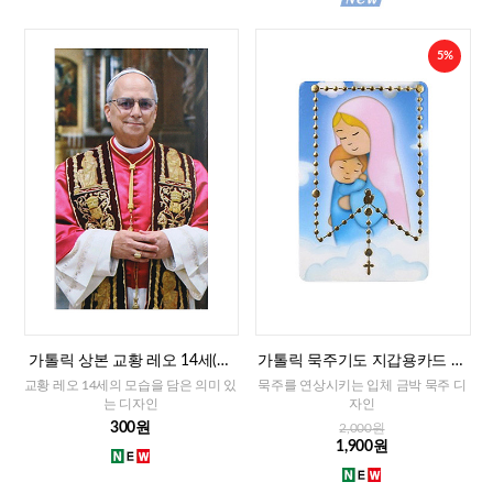
5%
가톨릭 상본 교황 레오 14세(이
가톨릭 묵주기도 지갑용카드 책
태리)
갈피겸용-성모자(이태리)
교황 레오 14세의 모습을 담은 의미 있
묵주를 연상시키는 입체 금박 묵주 디
는 디자인
자인
300원
2,000원
1,900원