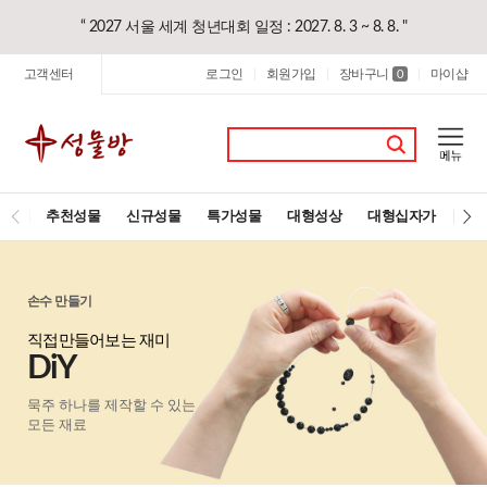
“ 2027 서울 세계 청년대회 일정 : 2027. 8. 3 ~ 8. 8. "
고객센터
로그인
회원가입
장바구니
마이샵
|
|
0
|
추천성물
신규성물
특가성물
대형성상
대형십자가
레
손수 만들기
직접만들어보는 재미
DiY
묵주 하나를 제작할 수 있는
모든 재료