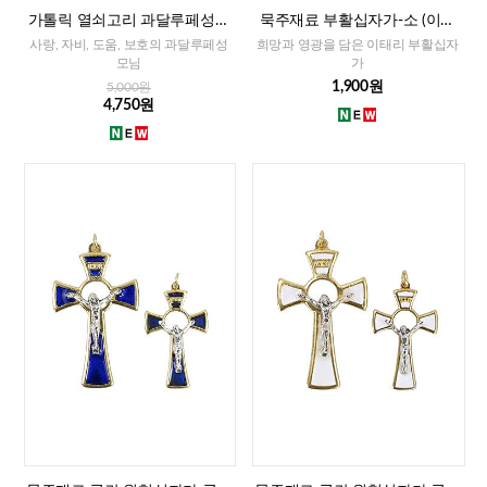
가톨릭 열쇠고리 과달루페성모
묵주재료 부활십자가-소 (이태
(이태리)
리)-레드,화이트,블루
사랑, 자비, 도움, 보호의 과달루페성
희망과 영광을 담은 이태리 부활십자
모님
가
1,900원
5,000원
4,750원