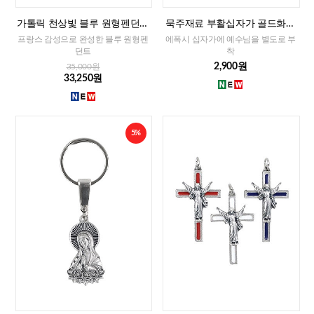
가톨릭 천상빛 블루 원형펜던트
묵주재료 부활십자가 골드화이
(프랑스)
트(이태리)-소
프랑스 감성으로 완성한 블루 원형펜
에폭시 십자가에 예수님을 별도로 부
던트
착
2,900원
35,000원
33,250원
5%