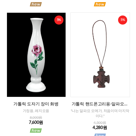
5%
5%
가톨릭 도자기 장미 화병
가톨릭 핸드폰고리용-알파오메
가 십자가
가정용, 레지오용
"나는 알파요 오메가, 처음이며 마지막
이다."
8,000원
7,600원
4,500원
4,280원