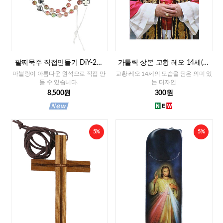
팔찌묵주 직접만들기 DiY-2줄
가톨릭 상본 교황 레오 14세(이
팔찌묵주 화만옥 4mm
태리)
마블링이 아름다운 원석으로 직접 만
교황 레오 14세의 모습을 담은 의미 있
들 수 있습니다.
는 디자인
8,500원
300원
5%
5%