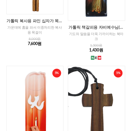
가톨릭 복사용 파인 십자가 목걸
이
가톨릭 책갈피용 자비예수님(이
가운데에 홈을 파서 이중처리한 복사
태리)
용 목걸이
기도와 말씀을 더욱 가까이하는 북마
크
8,000원
7,600원
1,500원
1,430원
5%
5%