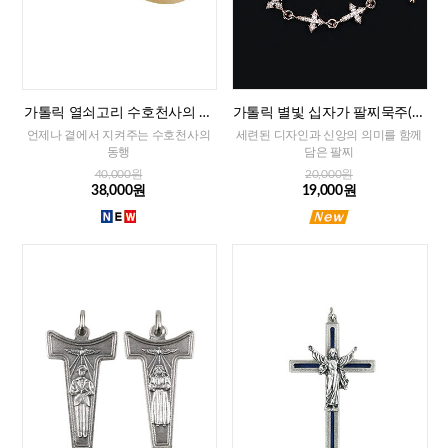
가톨릭 열쇠고리 수호천사의 축
가톨릭 별빛 십자가 팔찌묵주(로
복(프랑스)
즈골드)
언제나 곁에서 지켜주는 수호천사의
세련된 디자인과 신앙의 의미를 함께
동행
담은 팔찌
40,000원
20,000원
38,000원
19,000원