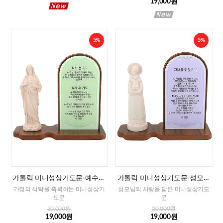
19,000원
5%
5%
가톨릭 미니성상기도문-예수성
가톨릭 미니성상기도문-성모자
심(식사전후 기도)
(자녀를 위한 기도)
가정의 식탁을 축복하는 미니성상기
성모님의 사랑을 담은 미니성상기도
도문
문
20,000원
20,000원
19,000원
19,000원