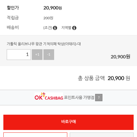
20,900
할인가
원
적립금
200원
배송비
(조건)
지역별
가톨릭 올리브나무 왕관 기적의패 탁상(이태리)-대
+1
-1
20,900
원
총 상품 금액
20,900
원
포인트사용 가맹점
?
바로구매