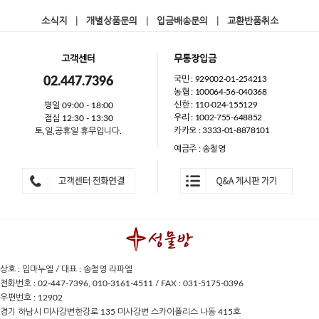
소식지
|
개별상품문의
|
입금배송문의
|
교환반품취소
고객센터
무통장입금
국민 : 929002-01-254213
02.447.7396
농협 : 100064-56-040368
신한 : 110-024-155129
평일 09:00 - 18:00
우리 : 1002-755-648852
점심 12:30 - 13:30
카카오 : 3333-01-8878101
토,일,공휴일 휴무입니다.
예금주 : 송철영
상호 : 임마누엘 / 대표 : 송철영 라파엘
전화번호 : 02-447-7396, 010-3161-4511 / FAX : 031-5175-0396
우편번호 : 12902
경기 하남시 미사강변한강로 135 미사강변 스카이폴리스 나동 415호