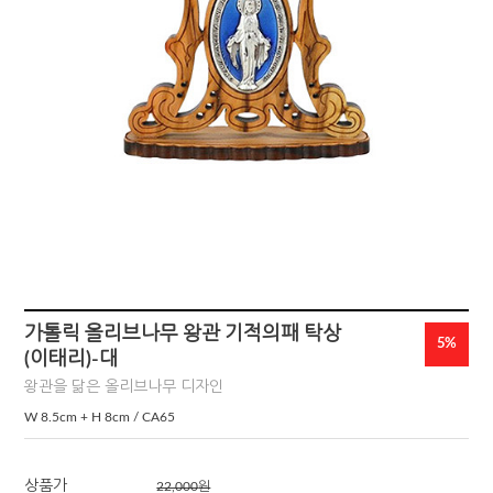
가톨릭 올리브나무 왕관 기적의패 탁상
5%
(이태리)-대
왕관을 닮은 올리브나무 디자인
W 8.5cm + H 8cm / CA65
상품가
22,000
원