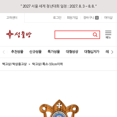
“ 2027 서울 세계 청년대회 일정 : 2027. 8. 3 ~ 8. 8. "
고객센터
로그인
회원가입
장바구니
마이샵
|
|
0
|
추천성물
신규성물
특가성물
대형성상
대형십자가
레지오
벽고상/탁상용고상
탁고상/특소-10cm이하