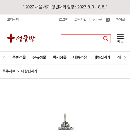
“ 2027 서울 세계 청년대회 일정 : 2027. 8. 3 ~ 8. 8. "
고객센터
로그인
회원가입
장바구니
마이샵
|
|
0
|
추천성물
신규성물
특가성물
대형성상
대형십자가
레지오
묵주재료
메탈십자가