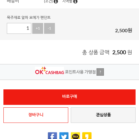
배송비
(조건)
지역별
묵주재료 알파 오메가 펜던트
+1
-1
2,500
원
총 상품 금액
2,500
원
포인트사용 가맹점
?
바로구매
장바구니
관심상품