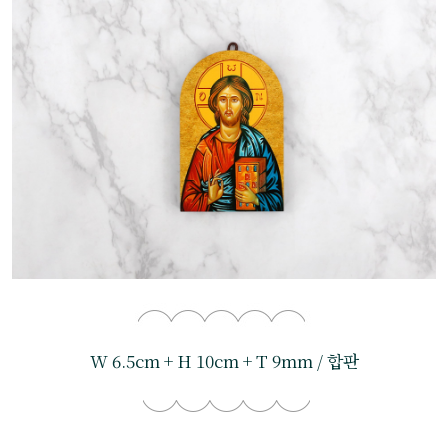
W 6.5cm + H 10cm + T 9mm / 합판