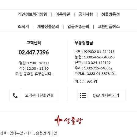
개인정보처리방침
|
이용약관
|
공지사항
|
성물방동정
소식지
|
개별상품문의
|
입금배송문의
|
교환반품취소
고객센터
무통장입금
국민 : 929002-01-254213
02.447.7396
농협 : 100064-56-040368
신한 : 110-024-155129
평일 09:00 - 18:00
우리 : 1002-755-648852
점심 12:30 - 13:30
카카오 : 3333-01-8878101
토,일,공휴일 휴무입니다.
예금주 : 송철영
상호 : 임마누엘 / 대표 : 송철영 라파엘