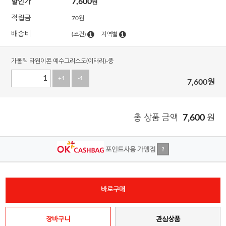
7,600
할인가
원
적립금
70원
배송비
(조건)
지역별
가톨릭 타원이콘 예수그리스도(이태리)-중
+1
-1
7,600
원
총 상품 금액
7,600
원
포인트사용 가맹점
?
바로구매
장바구니
관심상품