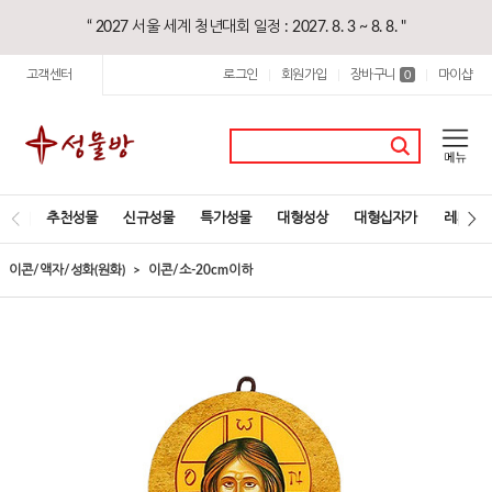
“ 2027 서울 세계 청년대회 일정 : 2027. 8. 3 ~ 8. 8. "
고객센터
로그인
회원가입
장바구니
마이샵
|
|
0
|
추천성물
신규성물
특가성물
대형성상
대형십자가
레지오
이콘/액자/성화(원화)
이콘/소-20cm이하