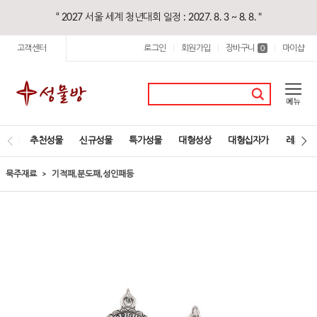
“ 2027 서울 세계 청년대회 일정 : 2027. 8. 3 ~ 8. 8. "
고객센터
로그인
회원가입
장바구니
마이샵
|
|
0
|
추천성물
신규성물
특가성물
대형성상
대형십자가
레지오
묵주재료
기적패,분도패,성인패등