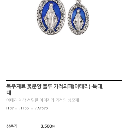
묵주재료 꽃문양 블루 기적의패(이태리)-특대,
대
이태리 제작 선명한 이미지의 기적의 성모패
H 37mm, H 30mm / AF570
3,500
상품가
원