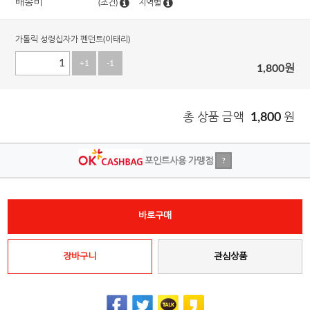
배송비
(조건)
지역별
가톨릭 성령십자가 펜던트(이태리)
+1
-1
1,800
원
총 상품 금액
1,800
원
포인트사용 가맹점
?
바로구매
장바구니
관심상품