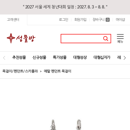
“ 2027 서울 세계 청년대회 일정 : 2027. 8. 3 ~ 8. 8. "
고객센터
로그인
회원가입
장바구니
마이샵
|
|
0
|
추천성물
신규성물
특가성물
대형성상
대형십자가
레지오
목걸이/펜던트/스카폴라
메탈 펜던트 목걸이