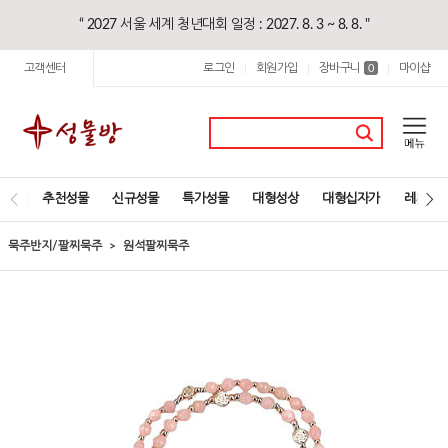
“ 2027 서울 세계 청년대회 일정 : 2027. 8. 3 ~ 8. 8. "
고객센터
로그인
회원가입
장바구니
마이샵
|
|
0
|
추천성물
신규성물
특가성물
대형성상
대형십자가
레지오
묵주반지/팔찌묵주
원석팔찌묵주