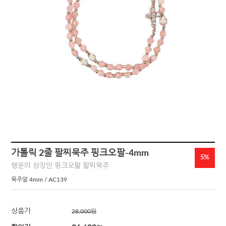
가톨릭 2줄 팔찌묵주 핑크오팔-4mm
5%
행운의 상징인 핑크오팔 팔찌묵주
묵주알 4mm / AC139
상품가
28,000
원