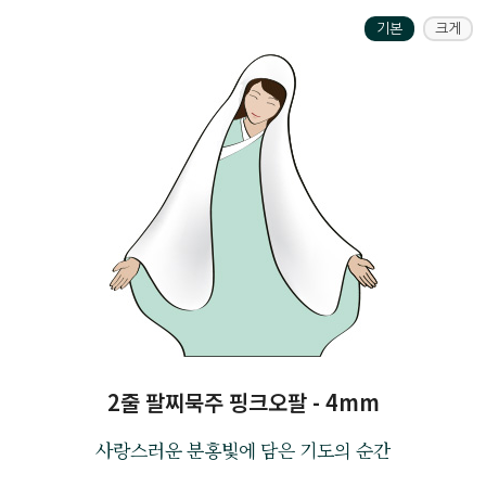
기본
크게
2줄 팔찌묵주 핑크오팔 - 4mm
사랑스러운 분홍빛에 담은 기도의 순간