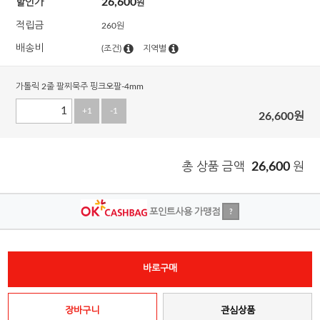
26,600
할인가
원
적립금
260원
배송비
(조건)
지역별
가톨릭 2줄 팔찌묵주 핑크오팔-4mm
+1
-1
26,600
원
총 상품 금액
26,600
원
포인트사용 가맹점
?
바로구매
장바구니
관심상품