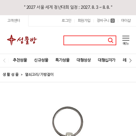
“ 2027 서울 세계 청년대회 일정 : 2027. 8. 3 ~ 8. 8. "
고객센터
로그인
회원가입
장바구니
마이샵
|
|
0
|
추천성물
신규성물
특가성물
대형성상
대형십자가
레지오
생 활 성 물
열쇠고리/가방걸이