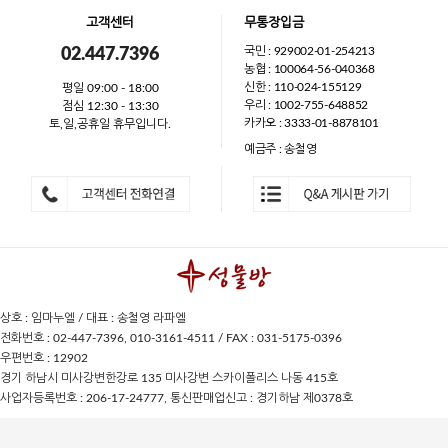
고객센터
무통장입금
국민 : 929002-01-254213
02.447.7396
농협 : 100064-56-040368
신한 : 110-024-155129
평일 09:00 - 18:00
우리 : 1002-755-648852
점심 12:30 - 13:30
카카오 : 3333-01-8878101
토,일,공휴일 휴무입니다.
예금주 : 송철영
상호 : 임마누엘 / 대표 : 송철영 라파엘
전화번호 : 02-447-7396, 010-3161-4511 / FAX : 031-5175-0396
우편번호 : 12902
경기 하남시 미사강변한강로 135 미사강변 스카이폴리스 나동 415호
사업자등록번호 : 206-17-24777, 통신판매업신고 : 경기하남 제0378호