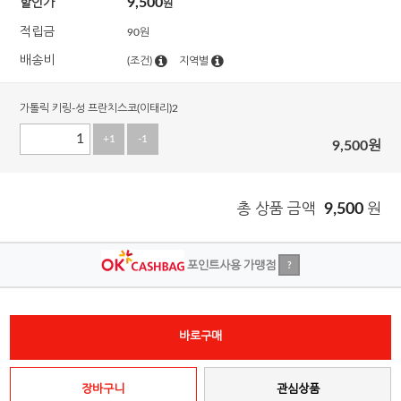
9,500
할인가
원
적립금
90원
배송비
(조건)
지역별
가톨릭 키링-성 프란치스코(이태리)2
+1
-1
9,500
원
총 상품 금액
9,500
원
포인트사용 가맹점
?
바로구매
장바구니
관심상품