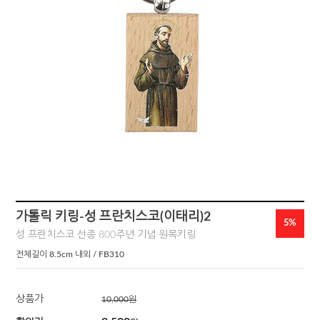
가톨릭 키링-성 프란치스코(이태리)2
5%
성 프란치스코 선종 800주년 기념 원목키링
전체길이 8.5cm 내외 / FB310
상품가
10,000
원