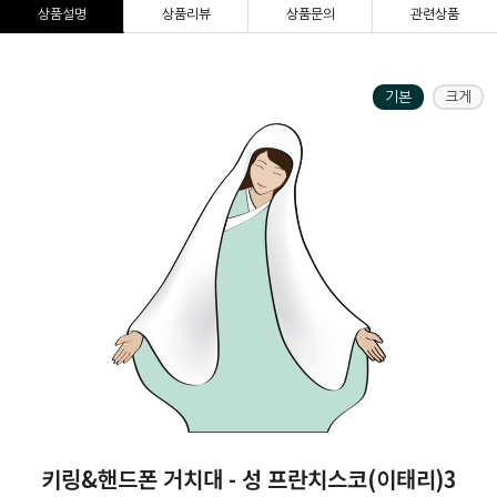
상품설명
상품리뷰
상품문의
관련상품
기본
크게
키링&핸드폰 거치대 - 성 프란치스코(이태리)3