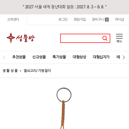
“ 2027 서울 세계 청년대회 일정 : 2027. 8. 3 ~ 8. 8. "
고객센터
로그인
회원가입
장바구니
마이샵
|
|
0
|
추천성물
신규성물
특가성물
대형성상
대형십자가
레지오
생 활 성 물
열쇠고리/가방걸이