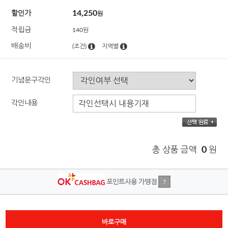
14,250
할인가
원
적립금
140원
배송비
(조건)
지역별
기념문구각인
각인내용
총 상품 금액
0
원
포인트사용 가맹점
?
바로구매