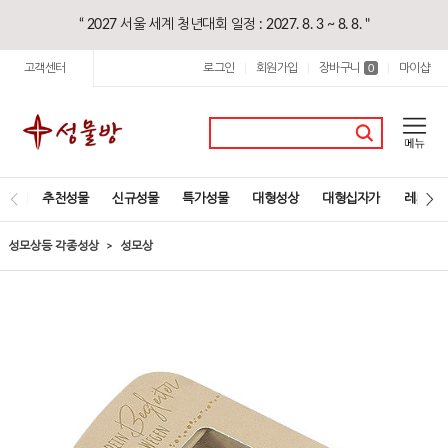
“ 2027 서울 세계 청년대회 일정 : 2027. 8. 3 ~ 8. 8. "
고객센터
로그인
회원가입
장바구니
마이샵
|
|
0
|
추천성물
신규성물
특가성물
대형성상
대형십자가
레지오
성모상등 각종성상
성모상