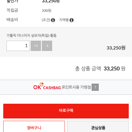
33,250
할인가
원
적립금
330원
배송비
(조건)
지역별
가톨릭 미니어처 성모자(독일)-황동
+1
-1
33,250
원
총 상품 금액
33,250
원
포인트사용 가맹점
?
바로구매
장바구니
관심상품