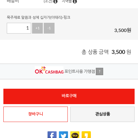
배송비
(조건)
지역별
묵주재료 말씀과 성체 십자가(이태리)-핑크
+1
-1
3,500
원
총 상품 금액
3,500
원
포인트사용 가맹점
?
바로구매
장바구니
관심상품