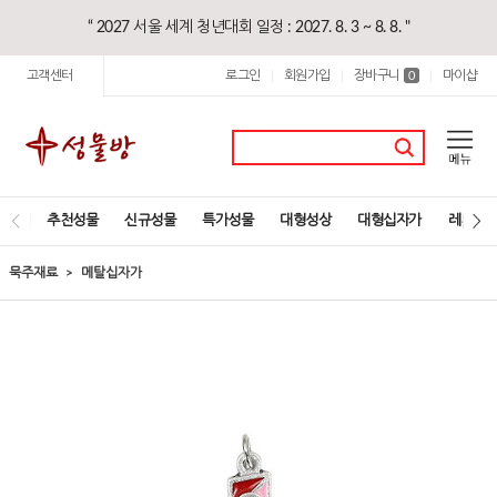
“ 2027 서울 세계 청년대회 일정 : 2027. 8. 3 ~ 8. 8. "
고객센터
로그인
회원가입
장바구니
마이샵
|
|
0
|
추천성물
신규성물
특가성물
대형성상
대형십자가
레지오
묵주재료
메탈십자가