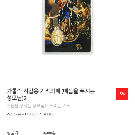
가톨릭 지갑용 기적의패 (매듭을 푸시는
5%
성모님)2
매듭을 푸시는 성모님께 드리는 기도
W 5.5cm + H 8.5cm / TA110
상품가
2,000
원