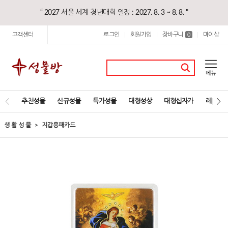
“ 2027 서울 세계 청년대회 일정 : 2027. 8. 3 ~ 8. 8. "
고객센터
로그인
회원가입
장바구니
마이샵
|
|
0
|
추천성물
신규성물
특가성물
대형성상
대형십자가
레지오
생 활 성 물
지갑용패카드