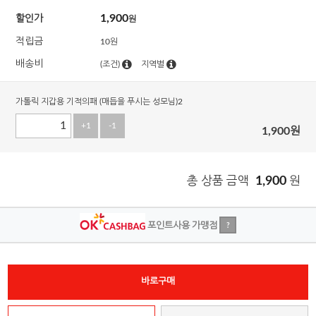
1,900
할인가
원
적립금
10원
배송비
(조건)
지역별
가톨릭 지갑용 기적의패 (매듭을 푸시는 성모님)2
+1
-1
1,900
원
총 상품 금액
1,900
원
포인트사용 가맹점
?
바로구매