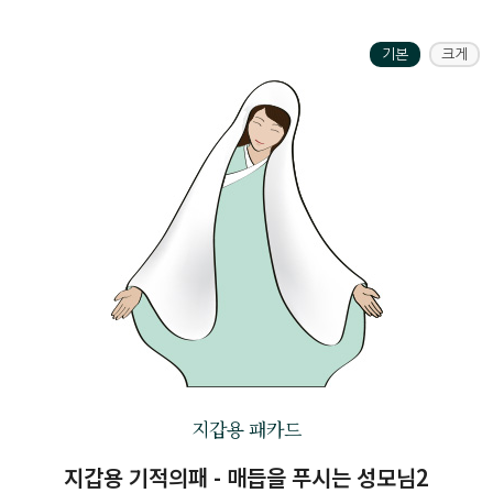
기본
크게
지갑용 패카드
지갑용 기적의패 - 매듭을 푸시는 성모님2