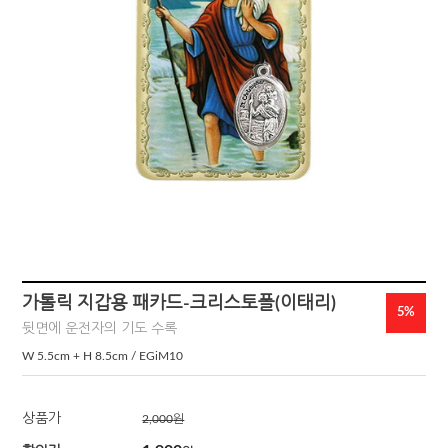
가톨릭 지갑용 패카드-크리스토폴(이태리)
5%
뒷면에 운전자의 기도 수록
W 5.5cm + H 8.5cm / EGiM10
상품가
2,000
원