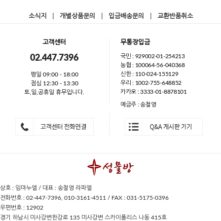
소식지
|
개별상품문의
|
입금배송문의
|
교환반품취소
고객센터
무통장입금
국민 : 929002-01-254213
02.447.7396
농협 : 100064-56-040368
신한 : 110-024-155129
평일 09:00 - 18:00
우리 : 1002-755-648852
점심 12:30 - 13:30
카카오 : 3333-01-8878101
토,일,공휴일 휴무입니다.
예금주 : 송철영
상호 : 임마누엘 / 대표 : 송철영 라파엘
전화번호 : 02-447-7396, 010-3161-4511 / FAX : 031-5175-0396
우편번호 : 12902
경기 하남시 미사강변한강로 135 미사강변 스카이폴리스 나동 415호