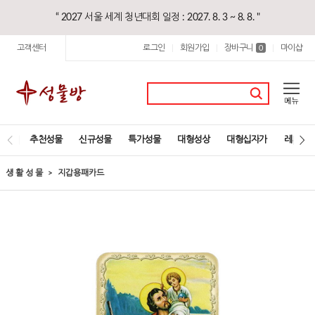
“ 2027 서울 세계 청년대회 일정 : 2027. 8. 3 ~ 8. 8. "
고객센터
로그인
회원가입
장바구니
마이샵
|
|
0
|
추천성물
신규성물
특가성물
대형성상
대형십자가
레지오
생 활 성 물
지갑용패카드