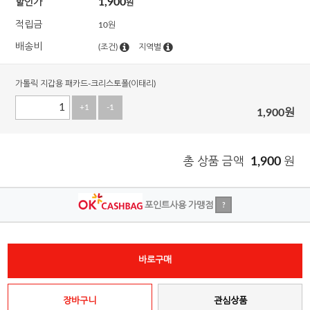
1,900
할인가
원
적립금
10원
배송비
(조건)
지역별
가톨릭 지갑용 패카드-크리스토폴(이태리)
+1
-1
1,900
원
총 상품 금액
1,900
원
포인트사용 가맹점
?
바로구매
장바구니
관심상품