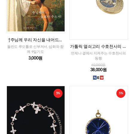
†주님께 우리 자신을 내어드리
는 9일기도
가톨릭 열쇠고리 수호천사의 축
돌린도 루오톨로 신부저서, 삽화와 함
복(프랑스)
께 9일기도
언제나 곁에서 지켜주는 수호천사의
3,000원
동행
40,000원
38,000원
5%
5%