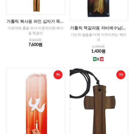
가톨릭 복사용 파인 십자가 목걸
이
가톨릭 책갈피용 자비예수님(이
가운데에 홈을 파서 이중처리한 복사
태리)
용 목걸이
기도와 말씀을 더욱 가까이하는 북마
크
8,000원
7,600원
1,500원
1,430원
5%
5%