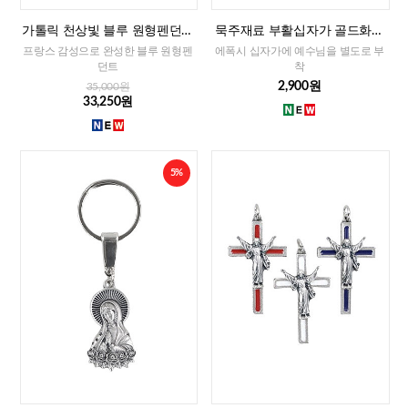
가톨릭 천상빛 블루 원형펜던트
묵주재료 부활십자가 골드화이
(프랑스)
트(이태리)-소
프랑스 감성으로 완성한 블루 원형펜
에폭시 십자가에 예수님을 별도로 부
던트
착
2,900원
35,000원
33,250원
5%