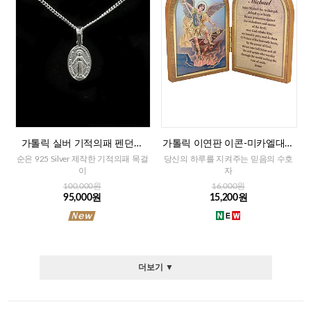
가톨릭 실버 기적의패 펜던트
가톨릭 이연판 이콘-미카엘대천
+목걸이줄
사+기도문(이태리)
순은 925 Silver 제작한 기적의패 목걸
당신의 하루를 지켜주는 믿음의 수호
이
자
100,000원
16,000원
95,000원
15,200원
더보기 ▼