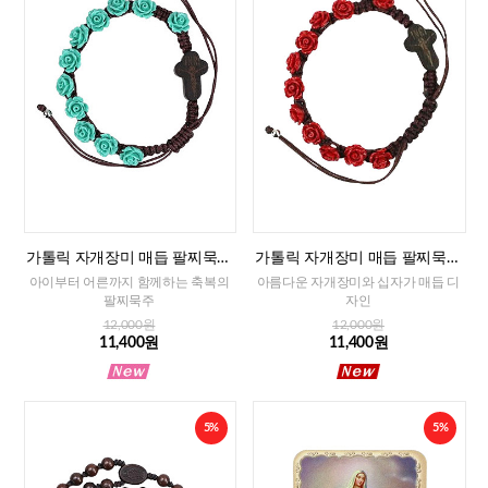
가톨릭 자개장미 매듭 팔찌묵주
가톨릭 자개장미 매듭 팔찌묵주
(민트)-8mm
(레드)-8mm
아이부터 어른까지 함께하는 축복의
아름다운 자개장미와 십자가 매듭 디
팔찌묵주
자인
12,000원
12,000원
11,400원
11,400원
5%
5%