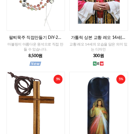
팔찌묵주 직접만들기 DiY-2줄
가톨릭 상본 교황 레오 14세(이
팔찌묵주 화만옥 4mm
태리)
마블링이 아름다운 원석으로 직접 만
교황 레오 14세의 모습을 담은 의미 있
들 수 있습니다.
는 디자인
8,500원
300원
5%
5%