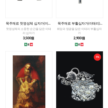
묵주재료 첫영성체 십자가(이태
묵주재료 부활십자가(이태리)-
리)-남자,여자
대
첫영성체의 소중한 순간을 담은 이태
희망과 영광을 담은 이태리 부활십자
리 십자가
가
3,500원
2,900원
5%