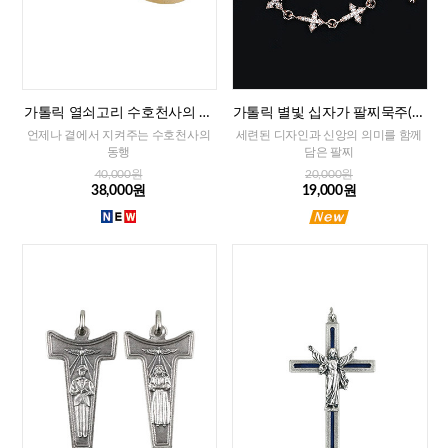
가톨릭 열쇠고리 수호천사의 축
가톨릭 별빛 십자가 팔찌묵주(로
복(프랑스)
즈골드)
언제나 곁에서 지켜주는 수호천사의
세련된 디자인과 신앙의 의미를 함께
동행
담은 팔찌
40,000원
20,000원
38,000원
19,000원