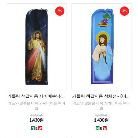
5%
5%
가톨릭 책갈피용 자비예수님(이
가톨릭 책갈피용 성체성사(이태
태리)
리)
기도와 말씀을 더욱 가까이하는 북마
기도와 말씀을 더욱 가까이하는 북마
크
크
1,500원
1,500원
1,430원
1,430원