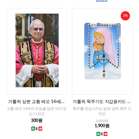
5%
가톨릭 상본 교황 레오 14세(이
가톨릭 묵주기도 지갑용카드 책
태리)
갈피겸용-성모자(이태리)
교황 레오 14세의 모습을 담은 의미 있
묵주를 연상시키는 입체 금박 묵주 디
는 디자인
자인
300원
2,000원
1,900원