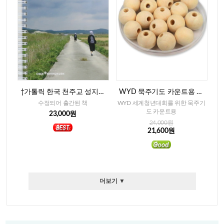
†가톨릭 한국 천주교 성지순
WYD 묵주기도 카운트용 베
례(개정중보판)
이지색 나무알-15mm(300개)
수정되어 출간된 책
WYD 세계청년대회를 위한 묵주기
도 카운트용
23,000원
24,000원
21,600원
더보기 ▼