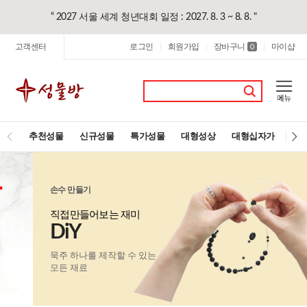
“ 2027 서울 세계 청년대회 일정 : 2027. 8. 3 ~ 8. 8. "
고객센터
로그인
회원가입
장바구니
마이샵
|
|
0
|
추천성물
신규성물
특가성물
대형성상
대형십자가
레
손수 만들기
직접만들어보는 재미
DiY
묵주 하나를 제작할 수 있는
모든 재료