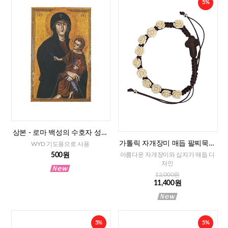
5%
상본 - 로마 백성의 수호자 성모
님, 2매
가톨릭 자개장미 매듭 팔찌묵주
WYD 기도용으로 사용
(아이보리)-8mm
500원
아름다운 자개장미와 십자가 매듭 디
자인
12,000원
11,400원
5%
5%