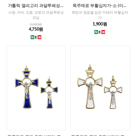
가톨릭 열쇠고리 과달루페성모
묵주재료 부활십자가-소 (이태
(이태리)
리)-레드,화이트,블루
사랑, 자비, 도움, 보호의 과달루페성
희망과 영광을 담은 이태리 부활십자
모님
가
1,900원
5,000원
4,750원