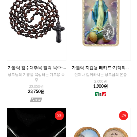
가톨릭 침수대추목 칠락 묵주-8
가톨릭 지갑용 패카드-기적의성
mm
모님(이태리)
성모님의 기쁨을 묵상하는 기도용 묵
언제나 함께하시는 성모님의 은총
주
2,000원
1,900원
25,000원
23,750원
5%
5%