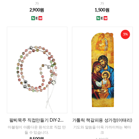
가
가
2,900원
1,500원
5%
팔찌묵주 직접만들기 DiY-2줄
가톨릭 책갈피용 성가정(이태리)
팔찌묵주 화만옥 4mm
마블링이 아름다운 원석으로 직접 만
기도와 말씀을 더욱 가까이하는 북마
들 수 있습니다.
크