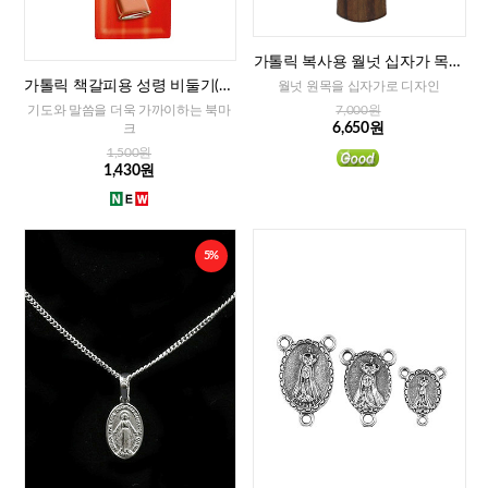
가톨릭 복사용 월넛 십자가 목걸
이
가톨릭 책갈피용 성령 비둘기(이
월넛 원목을 십자가로 디자인
태리)
기도와 말씀을 더욱 가까이하는 북마
7,000원
6,650원
크
1,500원
1,430원
5%