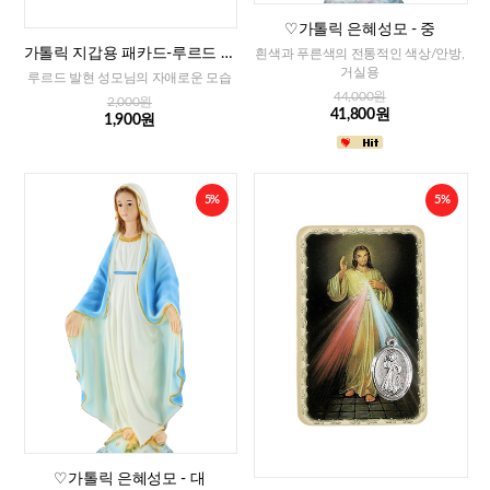
♡가톨릭 은혜성모 - 중
가톨릭 지갑용 패카드-루르드 발
흰색과 푸른색의 전통적인 색상/안방,
현 성모님(이태리)
거실용
루르드 발현 성모님의 자애로운 모습
44,000원
2,000원
41,800원
1,900원
5%
5%
♡가톨릭 은혜성모 - 대