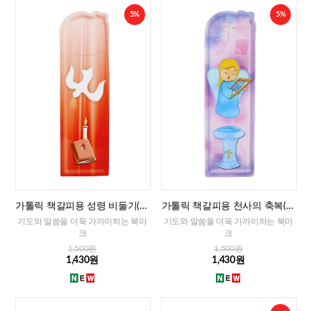
5%
5%
가톨릭 책갈피용 성령 비둘기(이
가톨릭 책갈피용 천사의 축복(이
태리)
태리)
기도와 말씀을 더욱 가까이하는 북마
기도와 말씀을 더욱 가까이하는 북마
크
크
1,500원
1,500원
1,430원
1,430원