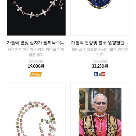
가톨릭 별빛 십자가 팔찌묵주(로
가톨릭 천상빛 블루 원형펜던트
즈골드)
(프랑스)
세련된 디자인과 신앙의 의미를 함께
프랑스 감성으로 완성한 블루 원형펜
담은 팔찌
던트
20,000원
35,000원
19,000원
33,250원