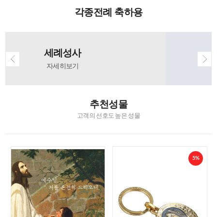
각종전례 축하용
견진성사
자세히보기
추천성물
고객의 선호도 높은 성물
5%