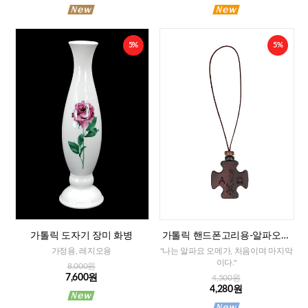
5%
5%
가톨릭 도자기 장미 화병
가톨릭 핸드폰고리용-알파오메
가 십자가
가정용, 레지오용
"나는 알파요 오메가, 처음이며 마지막
이다."
8,000원
7,600원
4,500원
4,280원