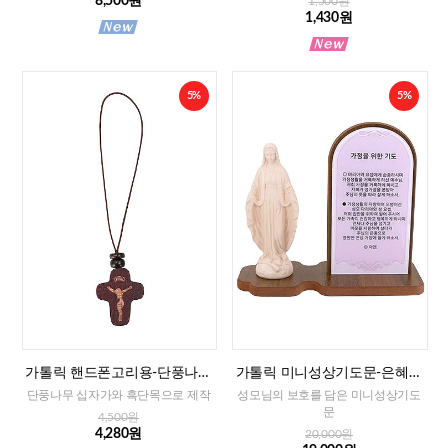
8,500원
1,500원
1,430원
5%
5%
가톨릭 핸드폰고리용-단풍나무
가톨릭 미니성상기도문-은혜성
십자가
모(가정을 위한 기도)
단풍나무 십자가와 흑단목으로 제작
성모님의 보호를 담은 미니성상기도
문
4,500원
4,280원
20,000원