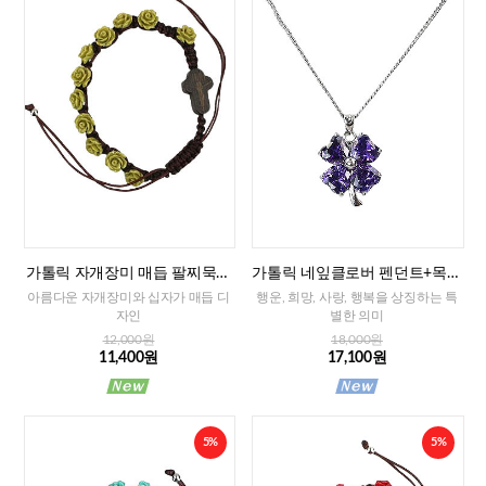
가톨릭 자개장미 매듭 팔찌묵주
가톨릭 네잎클로버 펜던트+목걸
(그린)-8mm
이줄
아름다운 자개장미와 십자가 매듭 디
행운, 희망, 사랑, 행복을 상징하는 특
자인
별한 의미
12,000원
18,000원
11,400원
17,100원
5%
5%