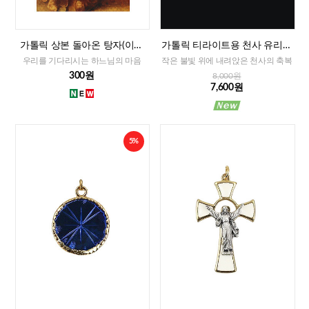
가톨릭 상본 돌아온 탕자(이태
가톨릭 티라이트용 천사 유리홀
리)
더
우리를 기다리시는 하느님의 마음
작은 불빛 위에 내려앉은 천사의 축복
300원
8,000원
7,600원
5%