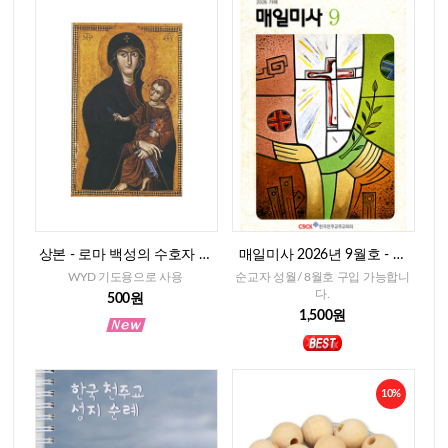
상본 - 로마 백성의 수호자 성
매일미사 2026년 9월호 - 일
모님, 2매
반판
WYD 기도용으로 사용
순교자 성월/ 8월호 구입 가능합니
다.
500원
1,500원
10%