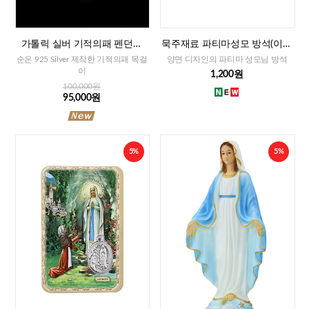
가톨릭 실버 기적의패 펜던트
묵주재료 파티마성모 방석(이태
+목걸이줄
리)-대,중,소
순은 925 Silver 제작한 기적의패 목걸
양면 디자인의 파티마 성모님 방석
이
1,200원
100,000원
95,000원
5%
5%