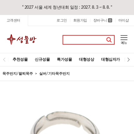
“ 2027 서울 세계 청년대회 일정 : 2027. 8. 3 ~ 8. 8. "
고객센터
로그인
회원가입
장바구니
마이샵
|
|
0
|
추천성물
신규성물
특가성물
대형성상
대형십자가
레
묵주반지/팔찌묵주
실버/기타묵주반지