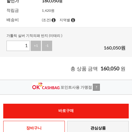
160,050
할인가
원
적립금
1,420원
배송비
(조건)
지역별
가톨릭 실버 기적의패 반지 (이태리 )
+1
-1
160,050
원
총 상품 금액
160,050
원
포인트사용 가맹점
?
바로구매
장바구니
관심상품