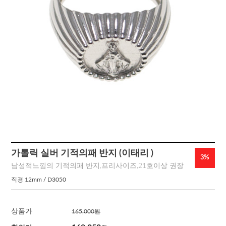
가톨릭 실버 기적의패 반지 (이태리 )
3%
남성적느낌의 기적의패 반지,프리사이즈,21호이상 권장
직경 12mm / D3050
상품가
165,000
원