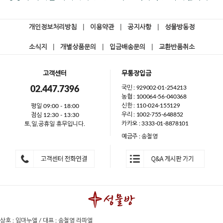
개인정보처리방침
|
이용약관
|
공지사항
|
성물방동정
소식지
|
개별상품문의
|
입금배송문의
|
교환반품취소
고객센터
무통장입금
국민 : 929002-01-254213
02.447.7396
농협 : 100064-56-040368
신한 : 110-024-155129
평일 09:00 - 18:00
우리 : 1002-755-648852
점심 12:30 - 13:30
카카오 : 3333-01-8878101
토,일,공휴일 휴무입니다.
예금주 : 송철영
상호 : 임마누엘 / 대표 : 송철영 라파엘