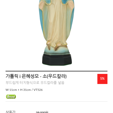
가톨릭 i 은혜성모 - 소(우드칼라)
5%
부드럽게 터치형식으로 우드칼라를 넣음
W 11cm + H 31cm / VT526
상품가
38,000
원