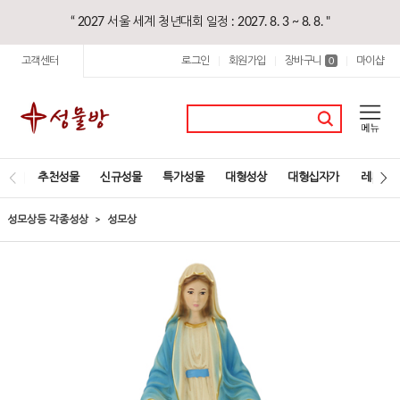
“ 2027 서울 세계 청년대회 일정 : 2027. 8. 3 ~ 8. 8. "
고객센터
로그인
회원가입
장바구니
마이샵
|
|
0
|
추천성물
신규성물
특가성물
대형성상
대형십자가
레지오
성모상등 각종성상
성모상