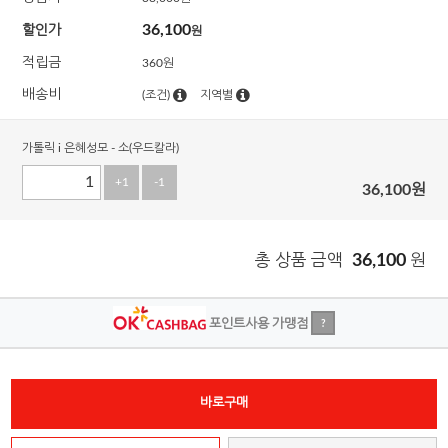
36,100
할인가
원
적립금
360원
배송비
(조건)
지역별
가톨릭 i 은혜성모 - 소(우드칼라)
+1
-1
36,100
원
총 상품 금액
36,100
원
포인트사용 가맹점
?
바로구매