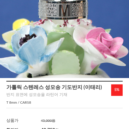
가톨릭 스텐레스 성모송 기도반지 (이태리)
5%
반지 표면에 성모송을 라틴어 기재
T 8mm / CARS8
상품가
45,000원