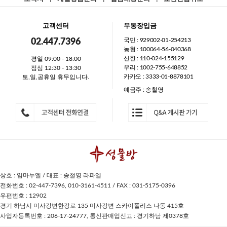
고객센터
무통장입금
국민 : 929002-01-254213
02.447.7396
농협 : 100064-56-040368
신한 : 110-024-155129
평일 09:00 - 18:00
우리 : 1002-755-648852
점심 12:30 - 13:30
카카오 : 3333-01-8878101
토,일,공휴일 휴무입니다.
예금주 : 송철영
상호 : 임마누엘 / 대표 : 송철영 라파엘
전화번호 : 02-447-7396, 010-3161-4511 / FAX : 031-5175-0396
우편번호 : 12902
경기 하남시 미사강변한강로 135 미사강변 스카이폴리스 나동 415호
사업자등록번호 : 206-17-24777, 통신판매업신고 : 경기하남 제0378호