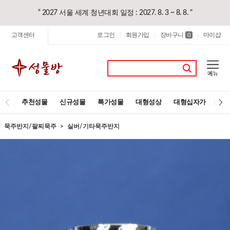
“ 2027 서울 세계 청년대회 일정 : 2027. 8. 3 ~ 8. 8. "
고객센터
로그인
회원가입
장바구니
마이샵
|
|
0
|
추천성물
신규성물
특가성물
대형성상
대형십자가
레
묵주반지/팔찌묵주
실버/기타묵주반지