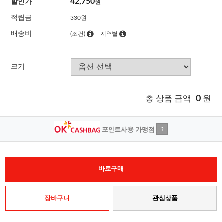
42,750
할인가
원
적립금
330원
배송비
(조건)
지역별
크기
총 상품 금액
0
원
포인트사용 가맹점
?
바로구매
장바구니
관심상품