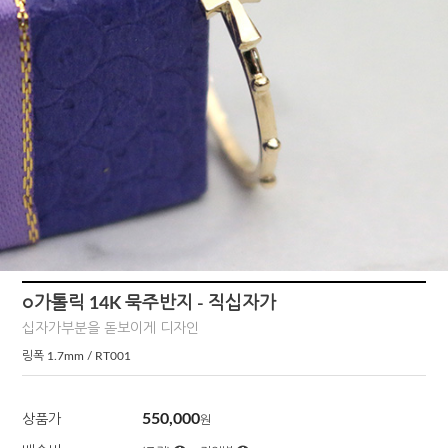
○가톨릭 14K 묵주반지 - 직십자가
십자가부분을 돋보이게 디자인
링폭 1.7mm / RT001
550,000
상품가
원