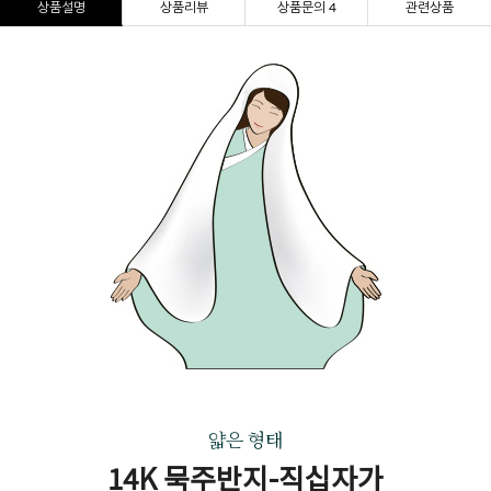
상품설명
상품리뷰
상품문의 4
관련상품
얇은 형태
14K 묵주반지-직십자가