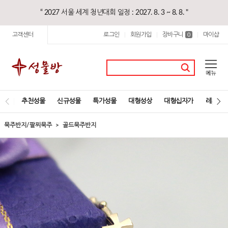
“ 2027 서울 세계 청년대회 일정 : 2027. 8. 3 ~ 8. 8. "
고객센터
로그인
회원가입
장바구니
마이샵
|
|
0
|
추천성물
신규성물
특가성물
대형성상
대형십자가
레지오
묵주반지/팔찌묵주
골드묵주반지