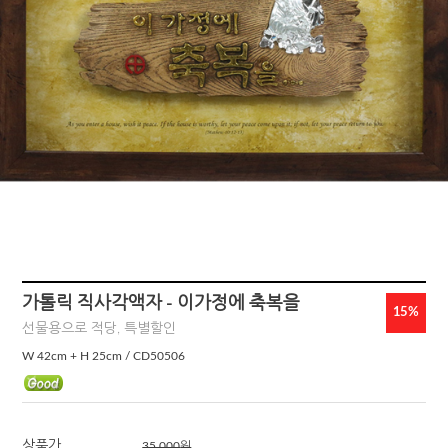
가톨릭 직사각액자 - 이가정에 축복을
15%
선물용으로 적당, 특별할인
W 42cm + H 25cm / CD50506
상품가
35,000
원