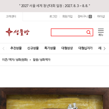
“ 2027 서울 세계 청년대회 일정 : 2027. 8. 3 ~ 8. 8. "
고객센터
로그인
회원가입
장바구니
마이샵
|
|
0
|
추천성물
신규성물
특가성물
대형성상
대형십자가
레지오
이콘/액자/성화(원화)
말씀/성화액자