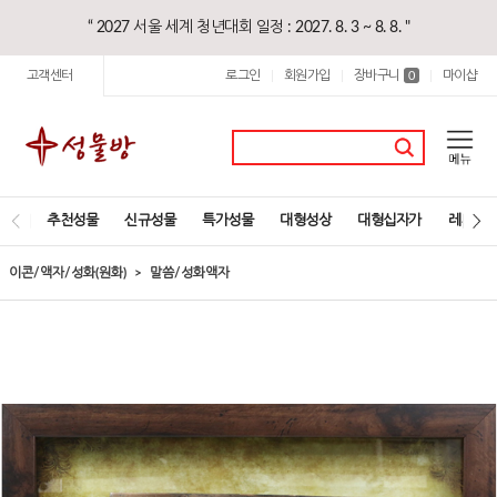
“ 2027 서울 세계 청년대회 일정 : 2027. 8. 3 ~ 8. 8. "
고객센터
로그인
회원가입
장바구니
마이샵
|
|
0
|
추천성물
신규성물
특가성물
대형성상
대형십자가
레지오
이콘/액자/성화(원화)
말씀/성화액자