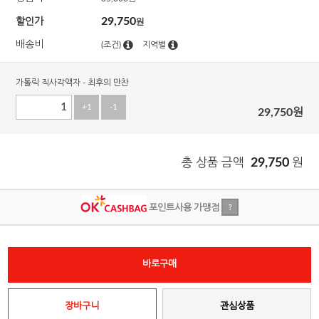
29,750
할인가
원
배송비
(조건)
지역별
가톨릭 직사각액자 - 최후의 만찬
+1
-1
29,750
원
총 상품 금액
29,750
원
포인트사용 가맹점
?
바로구매
장바구니
관심상품