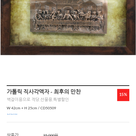
가톨릭 직사각액자 - 최후의 만찬
15%
벽걸이용으로 적당,선물용,특별할인
W 42cm + H 25cm / CD50509
상품가
35,000
원