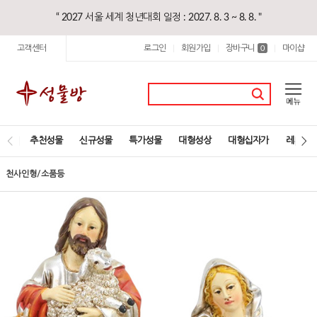
“ 2027 서울 세계 청년대회 일정 : 2027. 8. 3 ~ 8. 8. "
고객센터
로그인
회원가입
장바구니
마이샵
|
|
0
|
추천성물
신규성물
특가성물
대형성상
대형십자가
레지오
천사인형/소품등