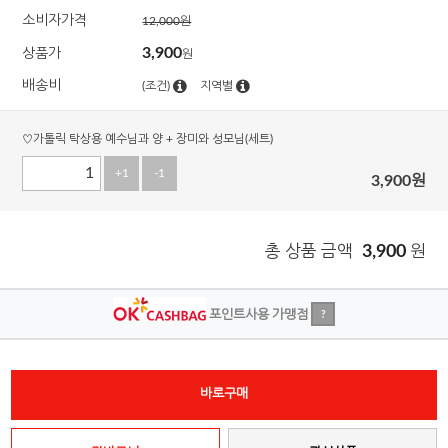
소비자가격
12,000원
3,900
상품가
원
배송비
(조건)
지역별
♡가톨릭 탁상용 예수님과 양 + 장미와 성모님(세트)
+1
-1
3,900
원
총 상품 금액
3,900
원
포인트사용 가맹점
?
바로구매