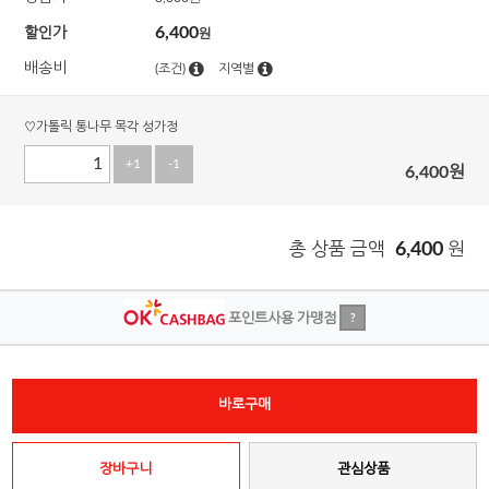
6,400
할인가
원
배송비
(조건)
지역별
♡가톨릭 통나무 목각 성가정
+1
-1
6,400
원
총 상품 금액
6,400
원
포인트사용 가맹점
?
바로구매
장바구니
관심상품