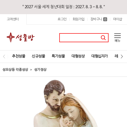
“ 2027 서울 세계 청년대회 일정 : 2027. 8. 3 ~ 8. 8. "
고객센터
로그인
회원가입
장바구니
마이샵
|
|
0
|
추천성물
신규성물
특가성물
대형성상
대형십자가
레지오
성모상등 각종성상
성가정상