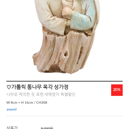
♡가톨릭 통나무 목각 성가정
20%
나무로 제작한 듯 표현,새해맞이 특별할인
W 8cm + H 16cm / CH308
상품가
8,000
원