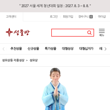
“ 2027 서울 세계 청년대회 일정 : 2027. 8. 3 ~ 8. 8. "
고객센터
로그인
회원가입
장바구니
마이샵
|
|
0
|
추천성물
신규성물
특가성물
대형성상
대형십자가
레지오
성모상등 각종성상
성모상