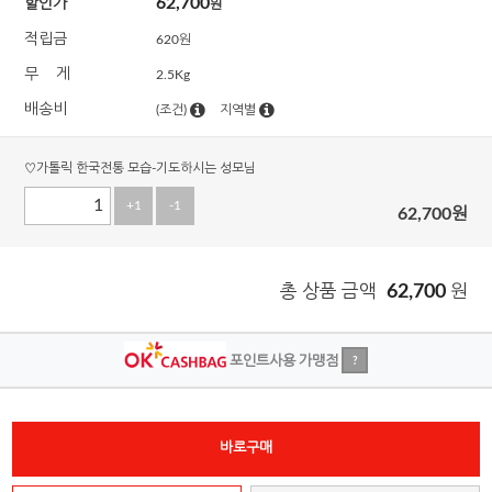
62,700
할인가
원
적립금
620원
무 게
2.5Kg
배송비
(조건)
지역별
♡가톨릭 한국전통 모습-기도하시는 성모님
+1
-1
62,700
원
총 상품 금액
62,700
원
포인트사용 가맹점
?
바로구매