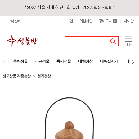
“ 2027 서울 세계 청년대회 일정 : 2027. 8. 3 ~ 8. 8. "
고객센터
로그인
회원가입
장바구니
마이샵
|
|
0
|
추천성물
신규성물
특가성물
대형성상
대형십자가
레지오
성모상등 각종성상
성가정상