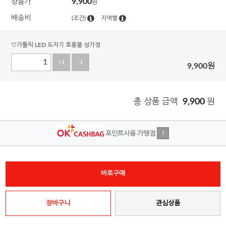
9,900
상품가
원
배송비
(조건)
지역별
♡가톨릭 LED 도자기 호롱불 성가정
+1
-1
9,900
원
총 상품 금액
9,900
원
포인트사용 가맹점
?
바로구매
장바구니
관심상품