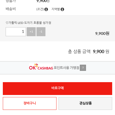
9,900
상품가
원
배송비
(조건)
지역별
♡가톨릭 LED 도자기 호롱불 성가정
+1
-1
9,900
원
총 상품 금액
9,900
원
포인트사용 가맹점
?
바로구매
장바구니
관심상품