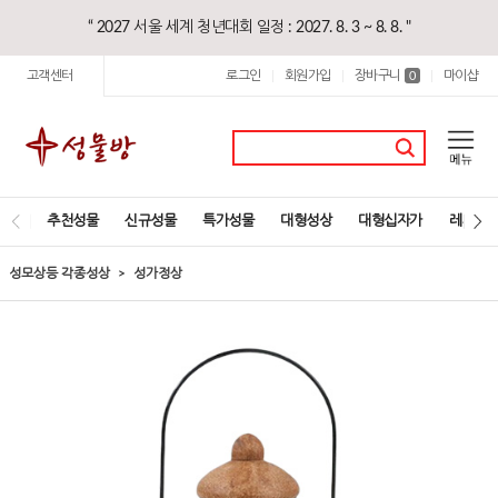
“ 2027 서울 세계 청년대회 일정 : 2027. 8. 3 ~ 8. 8. "
고객센터
로그인
회원가입
장바구니
마이샵
|
|
0
|
추천성물
신규성물
특가성물
대형성상
대형십자가
레지오
성모상등 각종성상
성가정상