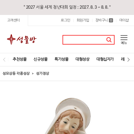
“ 2027 서울 세계 청년대회 일정 : 2027. 8. 3 ~ 8. 8. "
고객센터
로그인
회원가입
장바구니
마이샵
|
|
0
|
추천성물
신규성물
특가성물
대형성상
대형십자가
레지오
성모상등 각종성상
성가정상