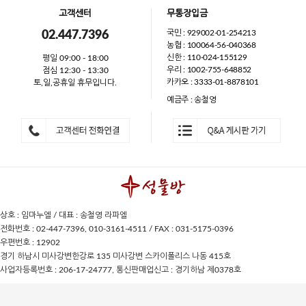
고객센터
무통장입금
국민 : 929002-01-254213
02.447.7396
농협 : 100064-56-040368
신한 : 110-024-155129
평일 09:00 - 18:00
우리 : 1002-755-648852
점심 12:30 - 13:30
카카오 : 3333-01-8878101
토,일,공휴일 휴무입니다.
예금주 : 송철영
상호 : 임마누엘 / 대표 : 송철영 라파엘
전화번호 : 02-447-7396, 010-3161-4511 / FAX : 031-5175-0396
우편번호 : 12902
경기 하남시 미사강변한강로 135 미사강변 스카이폴리스 나동 415호
사업자등록번호 : 206-17-24777, 통신판매업신고 : 경기하남 제0378호