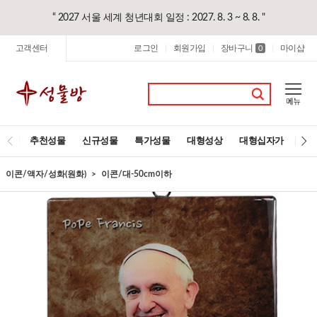
“ 2027 서울 세계 청년대회 일정 : 2027. 8. 3 ~ 8. 8. "
고객센터
로그인
회원가입
장바구니
마이샵
|
|
0
|
추천성물
신규성물
특가성물
대형성상
대형십자가
레
이콘/액자/성화(원화)
이콘/대-50cm이하