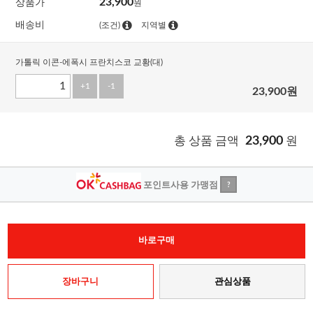
23,900
상품가
원
배송비
(조건)
지역별
가톨릭 이콘-에폭시 프란치스코 교황(대)
+1
-1
23,900
원
총 상품 금액
23,900
원
포인트사용 가맹점
?
바로구매
장바구니
관심상품