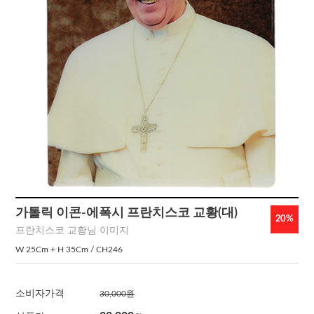
가톨릭 이콘-에폭시 프란치스코 교황(대)
20
%
프란치스코 교황님 이미지
W 25Cm + H 35Cm / CH246
소비자가격
30,000원