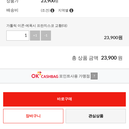
23,900
상품가
원
배송비
(조건)
지역별
가톨릭 이콘-에폭시 프란치스코 교황(대)
+1
-1
23,900
원
총 상품 금액
23,900
원
포인트사용 가맹점
?
바로구매
장바구니
관심상품