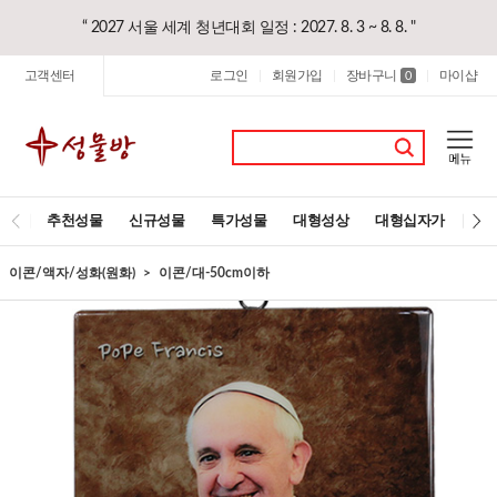
“ 2027 서울 세계 청년대회 일정 : 2027. 8. 3 ~ 8. 8. "
고객센터
로그인
회원가입
장바구니
마이샵
|
|
0
|
추천성물
신규성물
특가성물
대형성상
대형십자가
레
이콘/액자/성화(원화)
이콘/대-50cm이하