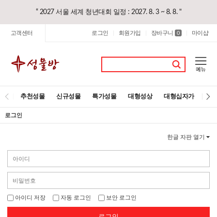
“ 2027 서울 세계 청년대회 일정 : 2027. 8. 3 ~ 8. 8. "
고객센터
로그인
회원가입
장바구니
마이샵
|
|
0
|
추천성물
신규성물
특가성물
대형성상
대형십자가
레
로그인
한글 자판 열기
아이디 저장
자동 로그인
보안 로그인